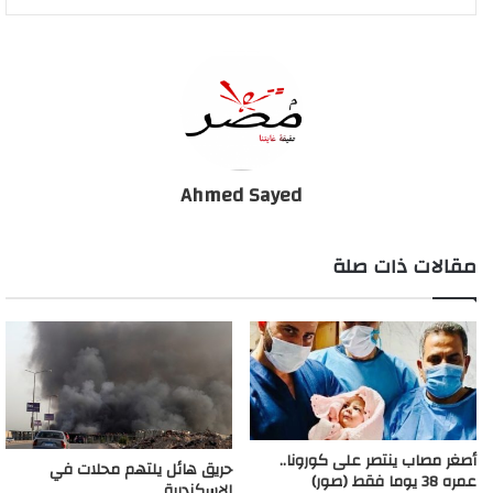
Ahmed Sayed
مقالات ذات صلة
أصغر مصاب ينتصر على كورونا..
حريق هائل يلتهم محلات في
عمره 38 يوما فقط (صور)
الإسكندرية