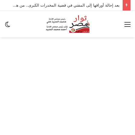
بعد إحالة أوراقها إلى المفتي في قضية المخدرات الكبرى.. من هي سارة خليفة؟
القائمة
ال
ال