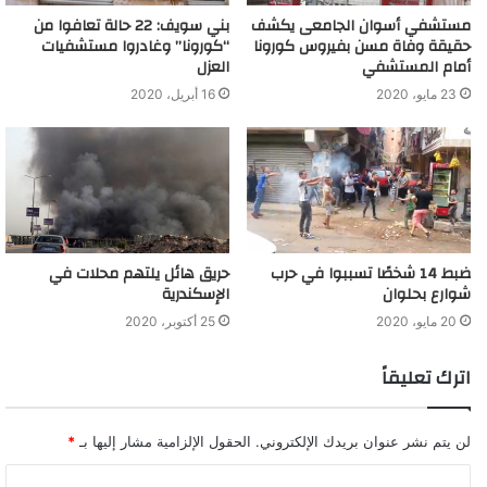
مستشفي أسوان الجامعى يكشف
بني سويف: 22 حالة تعافوا من
حقيقة وفاة مسن بفيروس كورونا
“كورونا” وغادروا مستشفيات
· التوجيه للجان المنصوص في قانون التصالح بالبدء في طلبات
أمام المستشفي
العزل
التصالح خلال 4 أشهر من تاريخ تقديم الطلب مستوفيا المستندات
23 مايو، 2020
16 أبريل، 2020
المطلوبه حتى لا يؤدي ذلك إلى وقف السير في كثير من الدعاوي
· متابعه المحاضر المحرره و تنفيذ الأحكام النهائيه الصادره بالإدانه
بشأنها في مخالفات البناء أو التعدي على أملاك الدوله حتى لا يجعلها
عرضه لسقوط العقوبه بمضى المدة
ضبط 14 شخصًا تسببوا في حرب
حريق هائل يلتهم محلات في
· إلتزام الجهات الإدارية المختصه بشئون التخطيط والتنظيم فتح
شوارع بحلوان
الإسكندرية
سجلات المهندسين القائمين بمتابعة مخالفات البناء بمناطق عملهم
20 مايو، 2020
25 أكتوبر، 2020
وإثبات خط سيره ونتيجة مروره والمخالفات التي تكشفت له أثناء
المرور في ذلك تسجيل وتدوين تلك المخالفات على وجه التحديد
اترك تعليقاً
وعرض السجل يومياً على الرئيس المختص للتأشير برأيه عن نتيجة
المرور وما يتخذ من إجراءات طبقا لأحكام القانون رقم 119 لسنه
2008 ولائحته التنفيذية.
لن يتم نشر عنوان بريدك الإلكتروني.
الحقول الإلزامية مشار إليها بـ
*