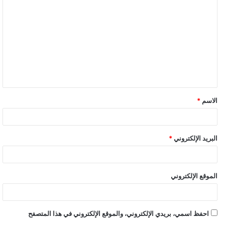
· عدم تزويد المباني المخالفة بالمرافق من كهرباء ومياه وغاز وصرف
صحي.
أوضح محافظ الشرقية أن اصدار هذا الكتاب يأتي تطبيقاً لأحكام
القانون رقم 119 لسنه 2018 بشأن أحكام البناء الموحد ولائحته
التنفيذية وتعديلاتهما والقوانين المنظمة والكتب الدورية ارقام 77، 8
لسنه 2020 وقرارنا رقم 4466 لسنه 2020 والسياسة العامة للدولة
بشأن الحد من ظاهرة التعدي بالبناء علي أراضي أملاك الدولة
الاسم
*
والأراضي الزراعية والبناء بدون ترخيص وإتخاذ كافة الإجراءات القانونية
اللازمة للحفاظ عليها.
البريد الإلكتروني
*
محافظ الشرقية يصدر باتخاذ الإجراءات اللازمة حيال
التعديات علي أراضي الدولة
الموقع الإلكتروني
احفظ اسمي، بريدي الإلكتروني، والموقع الإلكتروني في هذا المتصفح