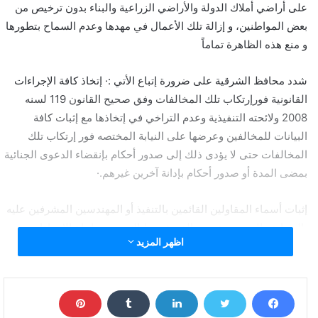
على أراضي أملاك الدولة والأراضي الزراعية والبناء بدون ترخيص من
بعض المواطنين، و إزالة تلك الأعمال في مهدها وعدم السماح بتطورها
و منع هذه الظاهرة تماماً
شدد محافظ الشرقية على ضرورة إتباع الأتي :· إتخاذ كافة الإجراءات
القانونية فورإرتكاب تلك المخالفات وفق صحيح القانون 119 لسنه
2008 ولائحته التنفيذية وعدم التراخي في إتخاذها مع إثبات كافة
البيانات للمخالفين وعرضها على النيابة المختصه فور إرتكاب تلك
المخالفات حتى لا يؤدى ذلك إلى صدور أحكام بإنقضاء الدعوى الجنائية
بمضى المدة أو صدور أحكام بإدانة آخرين غيرهم.·
إثبات أسماء المقاولين القائمين بالتنفيذ أو المهندسين المشرفين عليه
بالمحاضر المحرره عن مخالفة شروط الترخيص وإتباع الإجراءات
اظهر المزيد
القانونية لإعلان المخالفين والمقاولين والمهندسين بقرارات إيقاف
الأعمال المخالفة على عناوينهم الصحيحه.· إثبات أسماء المقاولين
القائمين بالتنفيذ أو المهندسين المشرفين عليه بالمحاضر المحرره عن
مخالفة شروط الترخيص وإتباع الإجراءات القانونية لإعلان المخالفين