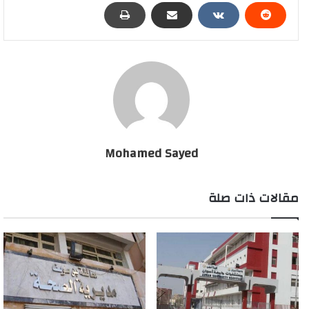
والمقاولين والمهندسين بقرارات إيقاف الأعمال المخالفة على
عناوينهم الصحيحه.
· تحديد قيمة الأعمال المخالفة في المحاضر بارتكاب مخالفات البناء
وذلك لتحديد العقوبة الماليه المقررة قانونا وتنفيذها
· بيان المساحات الزراعيه المتعدي عليها بمحاضر المخالفات وصفات
مرتكبي جريمتي التبوير والتجريف من بين ملاك الأراضي أو نوابهم أو
مستأجريها أوحائزيها
Mohamed Sayed
· تحديد مقدار النفع العائد على المتهمين بمحاضر التعدي على أملاك
مقالات ذات صلة
الدوله من تلك التعديات وذلك لتحديد مقدار العقوبة التكميلية الوجوبية
المقررة قانونا
· التأكيد على عدم تقديم أى شهادات ادارية من الجهات الادارية
المختصة في القضايا المتداولة تفيد إزالة المخالفات على خلاف
الحقيقه حتى لا يؤدى ذلك إلى القضاء بايقاف تنفيذ العقوبات المقضي
بها.