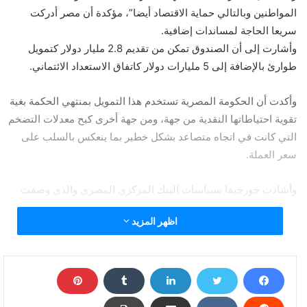
المواطنين وبالتالي حماية الاقتصاد أيضا”، مؤكدة أن مصر أدركت
سريعا الحاجة لمساندات إضافية.
وأشارت إلى أن الصندوق تمكن من تقديم 2.8 مليار دولار كتمويل
طوارئ بالإضافة إلى 5 مليارات دولار كاتفاق الاستعداد الائتماني.
وأكدت أن الحكومة المصرية تستخدم هذا التمويل بمنتهي الحكمة بغية
تقوية احتياطاتها النقدية من جهة، ومن جهة أخرى كبح معدلات التضخم
التي كانت في اتجاه متصاعد بشكل خطير بما ينعكس بالسلب على
سعر العملة.
وأشادت جورجيفا بسياسات البنك المركزي المصري والذي وصفت
تحركاته بالسريعة، مؤكدة أنه قام بتطبيق سياسات نقديه ملائمه،
اظهر المزيد
وتابعت قائلة: “الأهم من كل ذلك أننا لاحظنا أن مصر تقوم بتوسيع
الحماية الاجتماعية بشكل صحيح”.
وتابعت انه “بسبب الوباء أصبح هناك عددًا أكبر من المواطنين بحاجة
للمساعدة خاصة في قطاع السياحة الذي تضرر بشكل كبير وهو مصدر
دخل للكثيرين الذين يعيشون علي الدخل اليومي، لكن الإجراءات التي