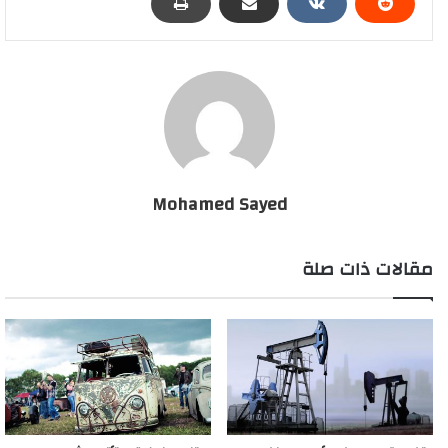
تم تطبيقها لتوسيع رقعه الحماية الاجتماعية تحقق فوائدها بالفعل”.
وأوصت الحكومة المصرية بأن تستمر في هذا الطريق حيث كانت
الإصلاحات ناجحة جداً، وقدمت مجموعة من النصائح للفترة القادمة في
مقدمتها، زيادة تنافسية الاقتصاد، وضمان إزالة الروتين الحكومي من
أمام المشروعات الناشئة، وزيادة شفافية المؤسسات العامة
وإخضاعها لمسائلة المواطنين.
Mohamed Sayed
مديرة صندوق النقد تتحدث عن "قصة نجاح" مع مصر
وتوصيها بـ3 إجراءات
مقالات ذات صلة