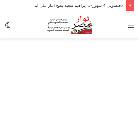
«حبسونى 4 شهور».. إبراهيم سعيد يفتح النار على ابنتيه: والله ما مسامحكم
القائمة
ال
ال