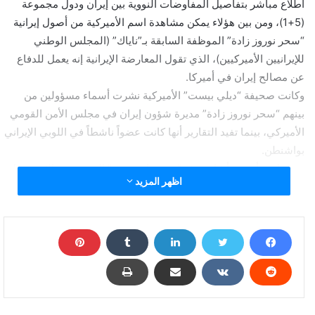
اطلاع مباشر بتفاصيل المفاوضات النووية بين إيران ودول مجموعة
(5+1)، ومن بين هؤلاء يمكن مشاهدة اسم الأميركية من أصول إيرانية
“سحر نوروز زادة” الموظفة السابقة بـ”ناياك” (المجلس الوطني
للإيرانيين الأميركيين)، الذي تقول المعارضة الإيرانية إنه يعمل للدفاع
عن مصالح إيران في أميركا.
وكانت صحيفة “ديلي بيست” الأميركية نشرت أسماء مسؤولين من
بينهم “سحر نوروز زادة” مديرة شؤون إيران في مجلس الأمن القومي
الأميركي، بينما تفيد التقارير أنها كانت عضواً ناشطاً في اللوبي الإيراني
بواشنطن.
ومن ناحية أخرى، أشار موقع “بريت بارت نيوز” إلى عدة مقالات تحمل
اظهر المزيد
توقيع مستشارة الأمن القومي الأميركي نشرت لفائدة “ناياك”، الذي
توجه إليه أصابع الاتهام بالعمل لصالح النظام الإيراني.
مستشارة عليا لـ أوباما عملت لحساب لوبي إيراني