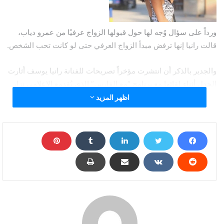
ورداً على سؤال وُجه لها حول قبولها الزواج عرفيًا من عمرو دياب،
قالت رانيا إنها ترفض مبدأ الزواج العرفي حتى لو كانت تحب الشخص.
والجدير بالذكر أن انتشرت مؤخراً تصريحات للفنانة رانيا يوسف أثارت
الجدل أثناء لقائها مع برنامج “مع الفارس” الذي يُقدمع الإعلامي نزار
الفارس ويُعرض على إحدى القنوات العراقية.وكشفت رانيا يوسف أنها
اظهر المزيد
لم تتعامل مع مقدم البرنامج بالذكاء الكافي مع اسئلة المذيع الجريئة،
وأن كل ما فكرت فيه هو أن أي رد فعل سلبي منها قد يتسبب في أزمة
بين مصر والعراق.
وحاولت رانيا مجاراة المذيع في هذه الأشئلة بشكل يجعل المقابلة تمر
مرور الكرام دون حدوث أي مشاكل.
وأضافت رانيا أنها أعلمت المذيع اعتراضهابعد نشر الإعلان الدعائي
للحلقة المثيرة للجدل، لكنه أكد لها أن الجمهور سوف ينسى الإعلان
عقب عرض الحلقة.
وقالت أنها شعرت أنه يستغلها من أجل إثارة الجدل وجذب انتباه مواقع