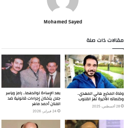
التواصل الاجتماعي ليكون البرنامج حديث الجمهور.
حيث اعتبرت رانيا أن هذه الحلقة تم عرضها بشكل معين حتى تخدم
أهداف يرغب بها المذيع، لكي نسب مشاهدة عالية
Mohamed Sayed
مش هتجوز عمرو دياب عرفي
مقالات ذات صلة
بعد الإساءة لوالدهما.. رامز وياسر
وفاة المخرج هاني المهدي..
جلال يتخذان إجراءات قانونية ضد
وكلماته الأخيرة تهز القلوب
الفنان أحمد ماهر
28 أغسطس، 2025
24 فبراير، 2026