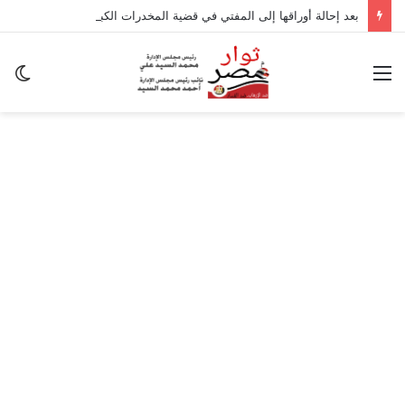
بعد إحالة أوراقها إلى المفتي في قضية المخدرات الكبرى.. من هي سارة خليفة؟
القائمة
ال
ال