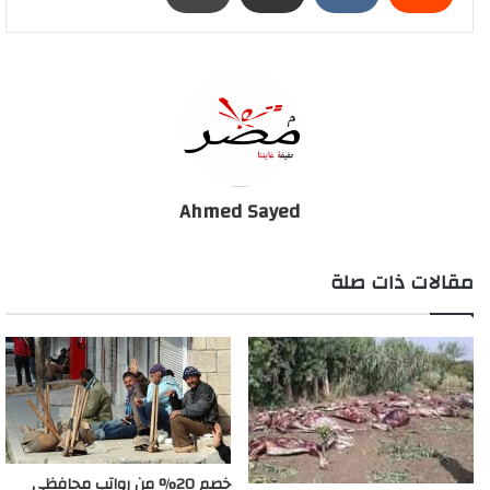
العدوى نتيجة الاختلاط الكثير أثناء المباركة لأسرته على ولادته، موضحًا
أن حالة الطفل تعد هي الأولى من نوعها، وأصغر طفل أصيب بفيروس
كورونا في العالم أجمع.
وكانت مستشفى منية النصر، التابعة لمحافظة الدقهلية، استقبلت حالة
طفل حديث الولادة، يبلغ من العمر 35 يوما، مصاب بفيروس كورونا
المستجد،
Ahmed Sayed
حيث تم نقل الطفل للمستشفى وهو يعاني من التهاب رئوي حاد، وتم
مقالات ذات صلة
نقله إلى حضانة المستشفى، وبعد إجراء التحليل اللازم له تبين إصابته
بفيروس كورونا المستجد.
مصدر بصحة الدقهلية يكشف سبب إصابة طفل عمره 35
يومًا بفيروس كورونا..بسبب سبوع ولادته
خصم 20% من رواتب محافظي