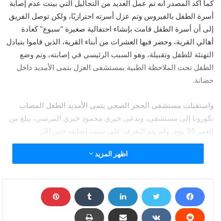
كما أكد المصدر أنه تم عمل العديد من التحاليل التي بينت عدم إصابة
أسرة الطفل بالفيروس وتم عزل أسرته احترازيًا، ولكن توصل الفريق
إلى أن أسرة الطفل قامت بإنشاء احتفالية صغيرة “سبوع” كعادة
أهالي القرية، وحضر فيها العشرات من أبناء القرية، الذين قاموا بتبادل
التهنئة للطفل وتقبيلة، وهو السبب الرئيسي في إصابته، وتم وضع
الطفل تحت الملاحظة الطبية بمستشفى العزل بتمى الأمديد داخل
حضانة.
واستقبلت مستشفى الحجر الصحي بتمى الأمديد الطفل المصاب
بكورونا إلى مستشفى، ويدعى خيري محمود خيري المرسي، يبلغ من
العمر 35 يوم، ولم يتم التعرف على سبب إصابته حتى الآن
اظهر المزيد
وتم نقل الطفل إلى حضانة في غرفة داخل مستشفى الحجر الصحي
بتمى الأمديد، فضلًا عن استدعاء طبيب أطفال لمتابعة الحالة أولا بأول،
وإجراء بعض الفحوصات له من أجل معرفة العلاج اللازم له.
وأكد مصدر طبي، أن الطفل تم وضعه في غرفة منعزلة لعدم نقل
العدوى للأطفال الأخرى، موضحًا أنه من قرية ديرب الخضر، وتم نقل له