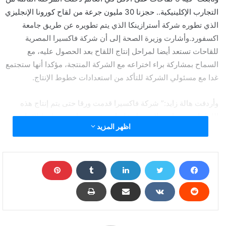
التجارب الإكلينيكية.. حجزنا 30 مليون جرعة من لقاح كورونا الإنجليزي
الذي تطوره شركة أسترازينكا الذي يتم تطويره عن طريق جامعة
اكسفورد.وأشارت وزيرة الصحة إلى أن شركة فاكسيرا المصرية
للقاحات تستعد أيضا لمراحل إنتاج اللقاح بعد الحصول عليه، مع
السماح بمشاركة براء اختراعه مع الشركة المنتجة، مؤكدا أنها ستجتمع
غدا مع مسئولي الشركة للتأكد من استعدادات خطوط الإنتاج.
وأردفت هالة زايد:” شركة فاكسيرا قدمت ورقا حتى يتم إنتاج هذه
اللقاحات حينما يتم الحصول عليها.. ونقوم بمراجعة خطوط الإنتاج..
اظهر المزيد
صناعة اللقاحات في مصر من الثلاثينيات من القرن الماضي وبالتالي
مصر الحمد لله من الدول الرائدة في القارة والمنطقة كلها في مجال
إنتاج اللقاحات.
مصر تحجز 30 مليون جرعة من لقاح أكسفورد