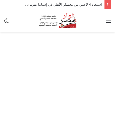
استبعاد 4 لاعبين من معسكر الأهلي في إسبانيا بفرمان من عموتة
القائمة
ال
ال