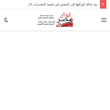
بعد إحالة أوراقها إلى المفتي في قضية المخدرات الكبرى.. من هي سارة خليفة؟
القائمة
ال
ال