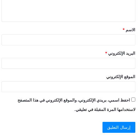
ملكيتها بين 5 مجموعات، وكان على رأس ملاكها خيرت الشاطر وحسن
مالك وعبدالرحمن سعودي.
وبرز من خلال الأوراق الجديدة التي عثرت عليها أجهزة الأمن المصرية
الاسم
*
اسمان آخران ضمن الملاك، وهما أحمد شوشة وممدوح الحسيني،
حيث كانت أرباح أسهم حركة حماس تأتي من شركات يديرها الاثنان،
وتعمل في مجال الاستثمار العقاري والإنشاءات والتصاميم والاستيراد
البريد الإلكتروني
*
والتصدير وتوكيلات السيارات والنقل البري والطباعة.
الموقع الإلكتروني
احفظ اسمي، بريدي الإلكتروني، والموقع الإلكتروني في هذا المتصفح
لاستخدامها المرة المقبلة في تعليقي.
وكشفت المعلومات وجود حصص لمحمود غزلان، عضو مكتب الإرشاد،
في شركة للمشروعات الزراعية تسمى “الواحة”، وحصص لحسام أبو
بكر، عضو مكتب الإرشاد، في شركة للمصاعد، وحصص لمحسن