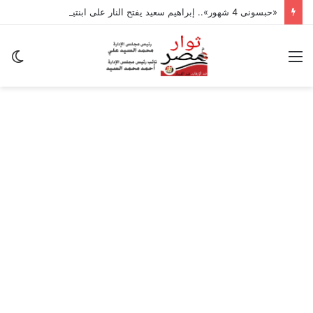
«حبسونى 4 شهور».. إبراهيم سعيد يفتح النار على ابنتيه: والله ما مسامحكم
القائمة
ال
ال