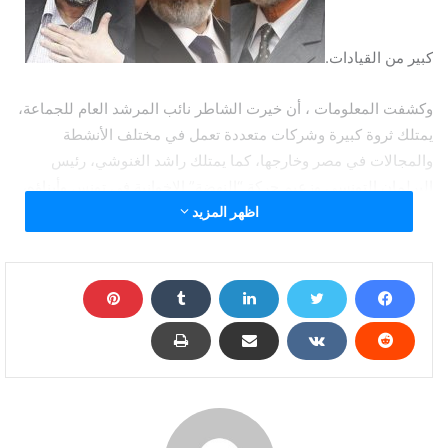
كبير من القيادات.
وكشفت المعلومات ، أن خيرت الشاطر نائب المرشد العام للجماعة،
يمتلك ثروة كبيرة وشركات متعددة تعمل في مختلف الأنشطة
والمجالات في مصر وخارجها، كما يمتلك راشد الغنوشي، رئيس
البرلمان التونسي وزعيم حركة “النهضة” الإخوانية في تونس وأبناؤه،
اظهر المزيد
ثروة تقدر بنحو مليار دولار يديرها ابناه سهيل ومعاذ، ورفيق عبدالسلام
زوج ابنته سمية، منها نحو 3 شركات في فرنسا
كما يمتلك محمود الإبياري، القيادي بالتنظيم الدولي والمقيم في
بريطانيا، شركتين في أوروبا وحصصا في عدة شركات بماليزيا وكندا.
ويمتلك القيادي بالتنظيم الدولي محمد الإبياري والمقيم في أميركا،
ثروة كبيرة من أموال الجماعة وحصصا في شركات في أميركا وكندا.