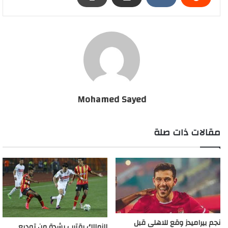
لـ 200 يعني أن الجسم في حالة مقاومة قوية للفيروس، وهناك التهاب
كبير في الكبد.
هل حالة إمام عاشور خطيرة؟
وفي العادة لا يكون التهاب الكبد A مزمنًا، وفي الغالب ما يتعافى
المصابون منه تمامًا خلال أسابيع إلى شهور، لكن في بعض الحالات،
خاصةً إذا كانت النسبة مرتفعة جدًا مثل 200، يتطلب الأمر راحة تامة،
ومتابعة طبية دقيقة، وتوقفًا عن النشاط البدني حتى تنخفض القيم
Mohamed Sayed
بشكل تدريجي ويشفى الكبد.
مقالات ذات صلة
مفاجأة مفحعة بالاهلى وتقارير تكشف الوضع الصحى لـ امام
عاشور
نجم بيراميدز وقع للاهلى قبل
الزمالك يقترب بشدة من توديع