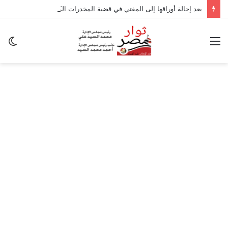
بعد إحالة أوراقها إلى المفتي في قضية المخدرات الكبرى.. من هي سارة خليفة؟
القائمة
ال
ال