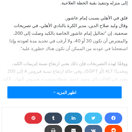
إلى منزله وتنفيذ بقية الخطة العلاجية.
قلق في الأهلي بسبب إمام عاشور.
وقال وليد صلاح الدين، مدير الكرة بالنادي الأهلي، في تصريحات
صحفية، إن “تحاليل إمام عاشور الخاصة بالكبد وصلت إلى 200،
والمفترض أن تكون 30 أو 40، ولا أرغب في تحديد مدة لعودته وإذا
استعجلنا في عودته من الممكن أن تكون هناك خطورة عليه”.
ووفقًا لهذه التصريحات فإن ذلك يعني ارتفاع نسبة إنزيمات الكبد،
وتحديدًا ALT (أو SGPT)، وفي حالة ارتفاع نسبة فيروس A إلى 200
يشير في الغالب إلى وجود عدوى نشطة وشديدة بفيروس التهاب الكبد
A (Hepatitis A)، والذي ينتقل عبر الطعام أو الماء الملوث، أو من
اظهر المزيد
خلال التلامس المباشر مع شخص مصاب.
وحسب التقارير الطبية، فإن الشخص السليم تكون القيم منخفضة جدًا
أو غير موجودة، الرقم الطبيعي قد يكون بين 30–40، وللرياضيين الذين
يتمتعون بصحة ممتازة قد يكون حتى أقل من ذلك، مما يعني أن وصوله