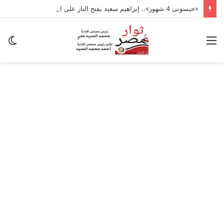
«حبسونى 4 شهور».. إبراهيم سعيد يفتح النار على ابنتيه: والله ما مسامحكم
القائمة
ال
ال