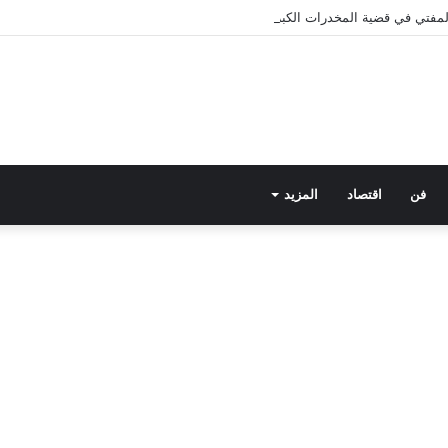
 المفتي في قضية المخدرات الكبرى.. من هي سارة خليفة؟
فن
اقتصاد
المزيد