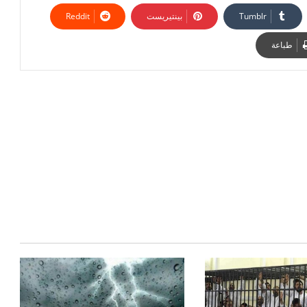
بينتيريست
طباعة