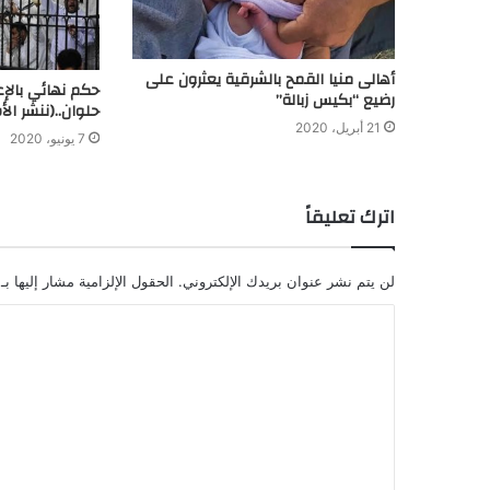
أهالى منيا القمح بالشرقية يعثرون على
حكم نهائي بالإ
رضيع “بكيس زبالة”
حلوان..(ننشر الأ
21 أبريل، 2020
7 يونيو، 2020
اترك تعليقاً
لن يتم نشر عنوان بريدك الإلكتروني.
الحقول الإلزامية مشار إليها بـ