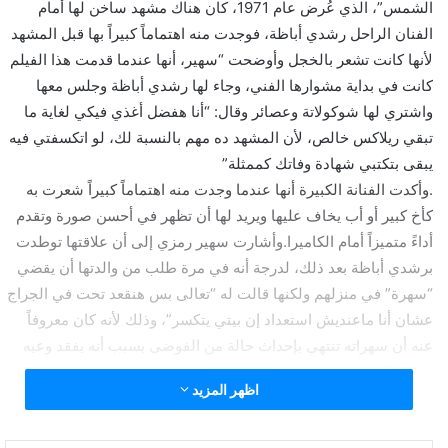
الشمس”، الذي عُرض عام 1971، كان هناك مشهد ساخن لها أمام
الفنان الراحل رشدي أباظة، فوجدت منه اهتماماً كبيراً بها قبل المشهد
لأنها كانت تشعر بالخجل وأوضحت “سهير، أنها عندما قدمت هذا الفيلم
كانت في بداية مشوارها الفني، وجاء لها رشدي أباظة وجلس معها
واشتري لها شوكولاتة وعصائر وقال: “أنا هفضل أغذي فيكي لغاية ما
تبقي ريلاكس خالص، لأن المشهد ده مهم بالنسبة لك، لو اتكسفتي فيه
يبقى بتكتبي شهادة وفاتك كممثلة”
.وأكدت الفنانة الكبيرة أنها عندما وجدت منه اهتماماً كبيراً شعرت به
كأخ كبير أو أب يخاف عليها ويريد لها أن تظهر في أحسن صورة وتقدم
أداءً متميزاً أمام الكاميرا.وأشارت سهير رمزي إلى أن علاقتها توطدت
برشدي أباظة بعد ذلك، لدرجة أنه في مرة طلب من والدتها أن يقضي
“سهرة” في منزلهم ولكنها قالت له “تعالى بس هنقعد تحت في الجراج
عشان أنا ماعنديش استعداد إن بيتي يتكسر”، وذلك لأنه كان معروفاً
عنه أن سهراته تنتهي بإحداث حالة من الفوضى بسبب أنه يفقد وعيه
بسبب الخمر.
اظهر المزيد
هذا ما فعله رشدي أباظة مع سهير رمزي عندما شعر بخجلها