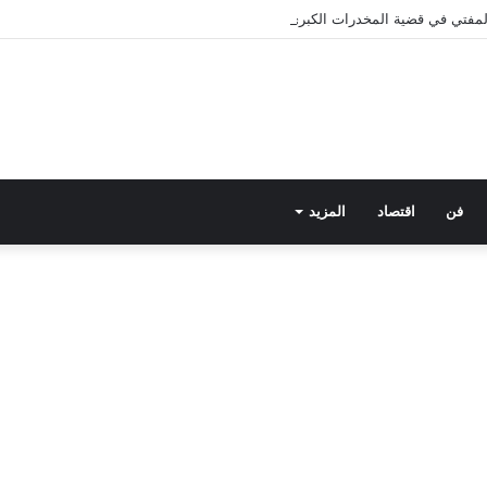
 المفتي في قضية المخدرات الكبرى.. من هي سارة خليفة؟
فن
اقتصاد
المزيد