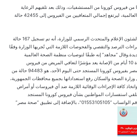
 الصحة والسكان، الأحد، عن خروج 1318 متعافيًا من فيروس كورونا من المستشفيات، وذلك بعد تلقيهم الرعاية
الطبية اللازمة وتمام شفائهم وفقًا لإرشادات منظمة الصحة العالمية، ليرتفع إجمالي المتعافيين من الفيروس إلى 42455 حالة
وأوضح الدكتور خالد مجاهد مستشار وزيرة الصحة والسكان لشئون الإعلام والمتحدث الرسمي للوزارة، أنه تم تسجيل 167 حالة
اءات الترصد والتقصي والفحوصات اللازمة التي تُجريها الوزارة وفقًا
ة الصحة العالمية، لافتًا إلى وفاة 31 حالة جديدة.وقال “مجاهد” إنه طبقًا لتوصيات منظمة الصحة العالمية
الصادرة في ٢٧ مايو ٢٠٢٠، فإن زوال الأعراض المرضية لمدة 10 أيام من الإصابة يعد مؤشرًا لتعافي المريض من فيروس
كورونا.وذكر “مجاهد” أن إجمالي العدد الذي تم تسجيله في مصر بفيروس كورونا المستجد حتى اليوم الأحد، هو 94483 حالة من
ها، و 4865 حالة وفاة.وتواصل وزارة الصحة والسكان رفع استعداداتها بجميع محافظات الجمهورية،
اتخاذ كافة الإجراءات الوقائية اللازمة ضد أي فيروسات أو أمراض
لتلقي استفسارات المواطنين بشأن فيروس كورونا المستجد
والأمراض المعدية، منها الخط الساخن “105”، و”15335″ ورقم الواتساب “01553105105”، بالإضافة إلى تطبيق “صحة مصر”