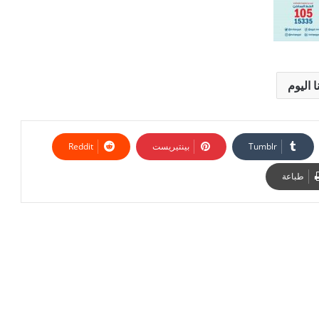
 اليوم
بينتيريست
طباعة