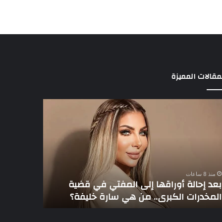
مقالات المميزة
د
3
الة
لاعبين
راقها
يخطفون
ى
أنظار
مفتي
عموتة
في
ية
الأهلي
منذ 8 ساعات
مخدرات
بعد إحالة أوراقها إلى المفتي في قضية
منذ 8 ساعات
كبرى..
المخدرات الكبرى.. من هي سارة خليفة؟
3 لاعبين يخطفون أنظار عموتة في الأهلي
رة