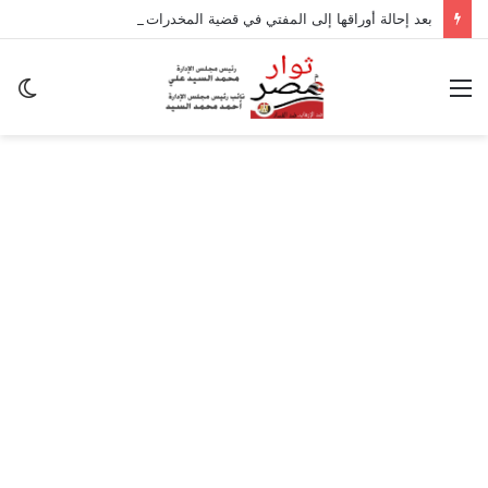
بعد إحالة أوراقها إلى المفتي في قضية المخدرات الكبرى.. من هي سارة خليفة؟
القائمة
ال
ال