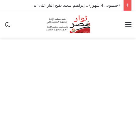
«حبسونى 4 شهور».. إبراهيم سعيد يفتح النار على ابنتيه: والله ما مسامحكم
القائمة
ال
ال