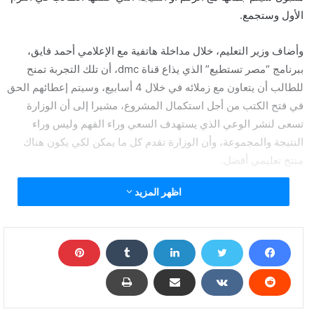
الأول وستجمع.
وأضاف وزير التعليم، خلال مداخلة هاتفية مع الإعلامي أحمد فايق،
ببرنامج “مصر تستطيع” الذي يذاع قناة
dmc
، أن تلك التجربة تمنح
للطالب أن يتعاون مع زملائه في خلال 4 أسابيع، وسيتم إعطائهم الحق
في فتح الكتب من أجل استكمال المشروع، مشيرا إلى أن الوزارة
تسعى لنشر الوعي الذي يستهدف السعي وراء الفهم وليس وراء
النتيجة والمجموعة، وأن الوزارة تقدم كل ما يمكن لكي يكون هناك
منتج تعليمي أفضل.
اظهر المزيد
ووجه الوزير رسالة للطلاب، أن يتعاونوا مع بعض من أجل إتمام
المشروع ولايستعينوا بأي شخص خارج مجموعاتهم، وأن يستمتعوا بتلك
المشروعات، مشددا على ضرورة إعادة تقييمهم لطرق التعليم
والدراسة، وبالنسبة لامتحانات الثانوية العامة، فكل الدولة تقف من أجل
إتمام تلك المهمة.