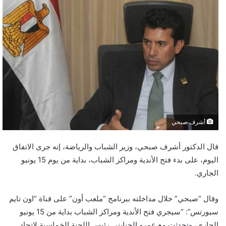
أشرف صبحي
قال الدكتور أشرف صبحي، وزير الشباب والرياضة، إنه جرى الاتفاق
اليوم، على بدء فتح الأندية ومراكز الشباب، بداية من يوم 15 يونيو
الجاري.
وقال “صبحي” خلال مداخلته ببرنامج “ملعب أون” على قناة “اون تايم
سبورتس”: “سيجري فتح الأندية ومراكز الشباب بداية من 15 يونيو
الجاري، وتحدثت مع عمرو الجنايني رئيس اللجنة الخماسية لاتحاد