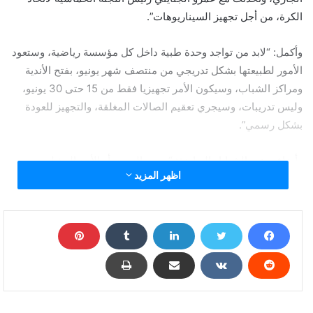
الكرة، من أجل تجهيز السيناريوهات”.
وأكمل: “لابد من تواجد وحدة طبية داخل كل مؤسسة رياضية، وستعود
الأمور لطبيعتها بشكل تدريجي من منتصف شهر يونيو، بفتح الأندية
ومراكز الشباب، وسيكون الأمر تجهيزيا فقط من 15 حتى 30 يونيو،
وليس تدريبات، وسيجري تعقيم الصالات المغلقة، والتجهيز للعودة
بشكل رسمي”.
وأضاف وزير الشبابا والرياضة: “يومي السبت أو الأحد المقبلين،
اظهر المزيد
سيجري الإعلان بشكل رسمي عن تفاصيل عودة النشاط من جديد”.
"وزير الرياضة" يعلن فتح الأندية ومراكز الشباب 15 يونيو