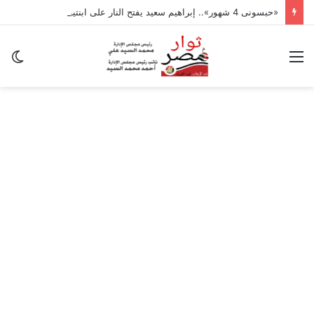
«حبسونى 4 شهور».. إبراهيم سعيد يفتح النار على ابنتيه: والله ما مسامحكم
القائمة
ال
ال