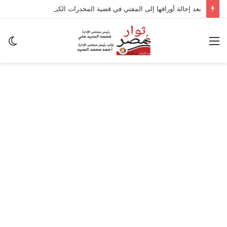
بعد إحالة أوراقها إلى المفتي في قضية المخدرات الكبرى.. من هي سارة خليفة؟
القائمة
ال
ال