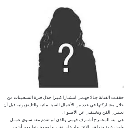
حققـت الفنانة جـالا فهـمي انتشـارا كبيـرا خلال فترة التسعـينات من
خلال مشـاركتها في عدد من الأعمال السينــمائية والتليفزيونية قبل أن
تعـتـزل الفن وتخـتفـي عن الأضـواء.
هي ابنة المخــرج أشــرف فهمي والذي لم تقدم معه سـوى عمــل
واحد رغـبة منها في الاعتــماد على نفســها وموهــبتها ومن أشهـر