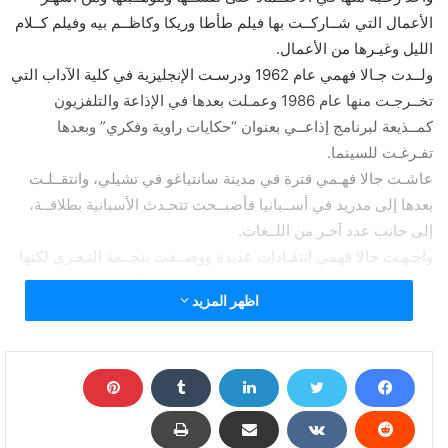
الأعمال التي شــاركــت بها فيلم طأطا وريكا وكاظــم بيه وفيلم كــلام
الليل وغيـرها من الأعمال.
ولــدت جـالا فهمي عام 1962 ودرسـت الإنجليزية في كلية الآداب التي
تخــرجـت منها عام 1986 وعمـلت بعدها في الإذاعة والتلفزيون
كمــذيعة لبرنامج إذاعــي بعنوان “حكايات راوية وفكري” وبعدها
تفـرغـت للسينما.
عاشـت جالا فهـمي فترة في مدينة سانتياغو في تشيلي، وانتقــلـت
بعدها إلى مدريد في أســبانيا فأصبــحت تتحـدث الأسبانية بطلاقــة،
إلى جانب عدد آخـر من اللــغات.
واجـهـت جالا فهمي انتقـادات عديدة ووصــفت بنجــمة التـعـري لكنها
دافعــت مــرارا عن نفـسها في حوارات صـحفية أجـريت معها مؤكدة
اظهر المزيد
على موهــبتها التمثيلية وعــدم تعـمدها ارتـداء الملابس الــساخـنة.
أنتجـت جالا فهمي عام 1992 شــريط غنـائي لنفسـها لكنها بعد الإنتهـاء
منه قــررت عــدم طـرحه، وفي عام 2002 قدمـت أغنية “أطفال
الحــجــارة” لمســاندة الشعـب الفلسطيني وهي من كلمات أحمد فؤاد
نجـم وألحان الموجي الصغير.في عام 2008 قدمـت جالا فهمي
استقــالتـها من نقــابة الممثــلين بعد أن شــعـرت بتهـمـيش أعمالها،