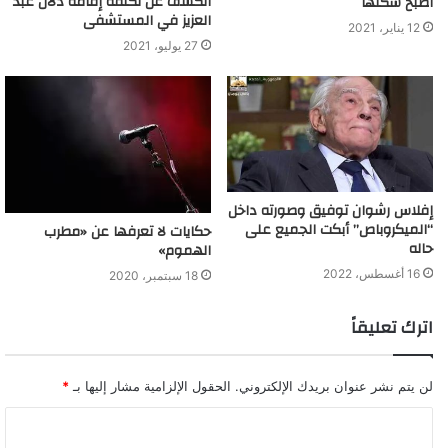
الكشف عن تكلفة إقامة دلال عبد
أصبح شكلها
العزيز في المستشفى
12 يناير، 2021
27 يوليو، 2021
إفلاس رشوان توفيق وصورته داخل
“الميكروباص” أبكت الجميع على
حكايات لا تعرفها عن «مطرب
وصفت بفنانة التعري وتزوجت 4 مـرات وعمر خيرت والد
حاله
الهموم»
ابنها الوحـيد.
16 أغسطس، 2022
18 سبتمبر، 2020
اترك تعليقاً
لن يتم نشر عنوان بريدك الإلكتروني.
الحقول الإلزامية مشار إليها بـ
*