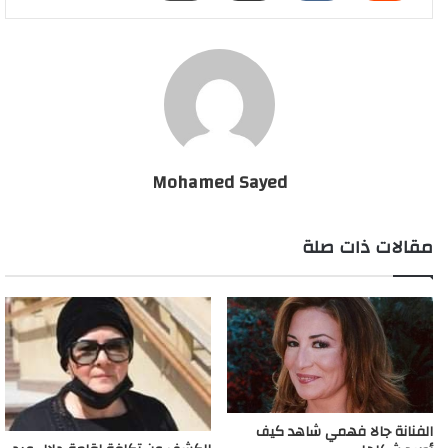
وأضـربــت عن الطعام، ونــقلــت إلى المستــشـفى احتجــاجاً على
عدم حصـولها على حقوق والدها الفنية.تـزوجـت جالا فهمي أربع
مــرات، كانت الزيـجة الأولى من الموسـيقار عمــر خيــرت وأنجــبت
منه ابنها الوحــيد عمـر، وبعـدها تزوجـت من كــريم زغيــب ثم المخـرج
شـريف شعبان ثم المنـتج عمرو حجــازي الذي انتــج لها فــيلم “جـالا
جـالا”.
بعد اختفــائهـا لسنوات عديدة ظهـرت جالا فهمي في بعــض
Mohamed Sayed
المناسبات، منها عــزاء الكابتن طارق سليم، وحفـل زفــاف ابنها
الوحيد
مقالات ذات صلة
الفنانة جالا فهمي شاهد كيف