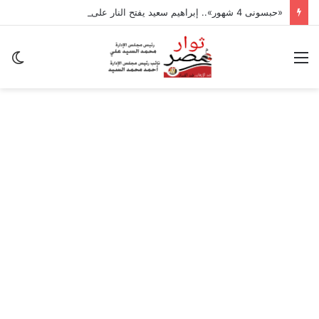
«حبسونى 4 شهور».. إبراهيم سعيد يفتح النار على ابنتيه: والله ما مسامحكم
القائمة
ال
ال