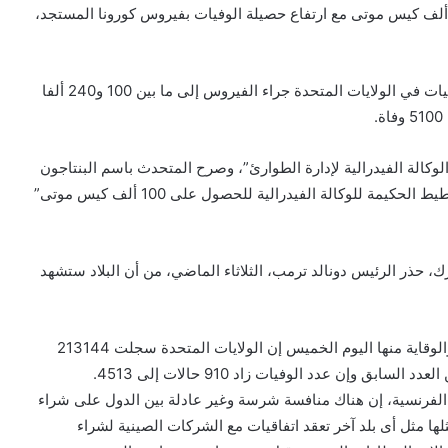
بت وكالة إدارة الطوارئ الأمريكية، من وزارة الدفاع 100 ألف كيس موتى مع ارتفاع حصيلة الوفيات بفيروس كورونا المستجد،
ونقلا عن “العربية” توقع خبراء البيت الأبيض، ارتفاع عدد الوفيات في الولايات المتحدة جراء الفيروس إلى ما بين 100 و240 ألفا
وكالة الفيدرالية لإدارة الطوارئ”، وصرح المتحدث باسم البنتاجون
الكولونيل مايك اندروز أن الجهاز “يستجيب حالياً لجهود التخطيط الحكيمة للوكالة الفيدرالية للحصول على 100 ألف كيس موتى”
ك، حذر الرئيس دونالد ترمب، الثلاثاء الماضي، من أن البلاد ستشهد
فى غضون ذلك قالت المراكز الأمريكية لمكافحة الأمراض والوقاية منها اليوم الخميس إن الولايات المتحدة سجلت 213144
لفرنسية، إن هناك منافسة شرسة وغير عادلة بين الدول على شراء
لها مثل أى بلد آخر تعقد اتفاقيات مع الشركات الصينية لشراء