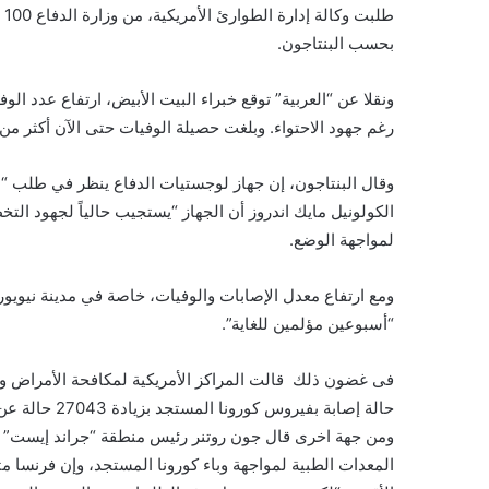
طل
بحسب البنتاجون.
رغم جهود الاحتواء. وبلغت حصيلة الوفيات حتى الآن أكثر من 5100 وفاة.
وقال البنتاجون، إن جهاز لوجستيات الدفاع ينظر في طلب “ال
لمواجهة الوضع.
ومع ارتفاع معدل الإصابات والوفيات، خاصة في مدينة نيويور
“أسبوعين مؤلمين للغاية”.
حالة إصابة بفيروس كورونا المستجد بزيادة 27043 حالة عن العدد السابق وإن عدد الوفيات زاد 910 حالات إلى 4513.
ومن جهة اخرى قال جون روتنر رئيس منطقة “جراند إيست” ا
المعدات الطبية لمواجهة وباء كورونا المستجد، وإن فرنسا مث