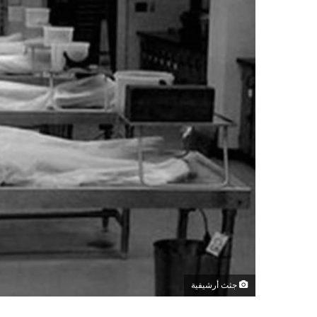
جثث أرشيفية