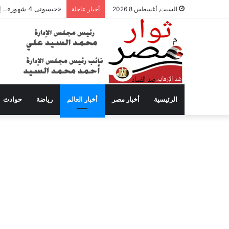
«حبسونى 4 شهور».. إبراهيم سعيد يفتح النار على ابنتيه: والله ما مسامحكم
السبت, أغسطس 8 2026
أخبار عاجلة
الرئيسية
أخبار مصر
أخبار العالم
رياضة
حوادث