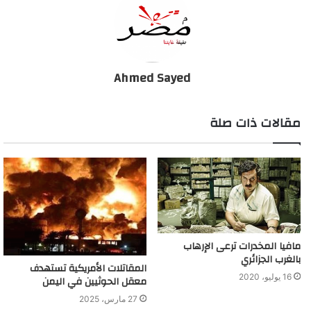
ويوم الأحد، أجرى الشيخ محمد بن زايد آل نهيان، مباحثات هاتفية مع
بابا الكنيسة الكاثوليكية، البابا فرانسيس.
Ahmed Sayed
وقال الشيخ محمد بن زايد، في تغريدة على موقع تويتر” بحثت هاتفياً
مع قداسة بابا الكنيسة الكاثوليكية، تجسيد مبادئ “وثيقة الأخوة
مقالات ذات صلة
الإنسانية”على أرض الواقع، وتطورات انتشار فيروس كورونا وأهمية
التضامن العالمي في مكافحته”.
وأضاف “نُقدّر دعوة البابا للوحدة العالمية، والتآزر خلال هذه
الظروف.ستبقى دولة الإمارات جسر الخير والسلام والعون لشعوب
العالم”.
مافيا المخدرات ترعى الإرهاب
بالغرب الجزائري
ولي عهد أبوظبي يثمن رسالة الأزهر حول جهود احتواء
المقاتلات الأمريكية تستهدف
كورونا
16 يوليو، 2020
معقل الحوثيين في اليمن
27 مارس، 2025