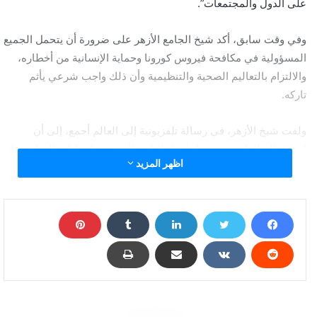
على الدول والمجتمعات”.
وفي وقت سابق، أكد شيخ الجامع الأزهر على ضرورة أن يتحمل الجميع
المسؤولية في مكافحة فيروس كورونا وحماية الإنسانية من أخطاره،
والالتزام بالتعاليم الصحية والتنظيمية وأن ذلك واجب شرعي يأثم
تاركه.
ولفت شيخ الأزهر، في رسالة تلفزيونية إلى العالم أجمع، إلى أن
اختلاق الشائعات وترويجها وإفقاد الناس الثقة في إجراءات الدولة حرام
اظهر المزيد
شرعا.
وقال الإمام الطيب في كلمته: “أؤكد أن الالتزام بالتعاليم الصحية
والتنظيمية التي تصدرها الجهات الرسمية المختصة، والتي من بينها
الاعتناء بالنظافة الشخصية، والتقيد بعادة التباعُدِ الاجتماعي، والالتزام
بالبقاء في البيوت، وتعليق صلوات الجمعة والجماعات قليلة كانت أو
كثيرة، مع الالتزام بأداء الصلاة في أوقاتها في المنازل دون تجمع، كل
هذه التعاليم وغيرها -سواء في مصر أو في أية دولة أخرى تقام فيها
الصلاة- كل ذلك ضرورات شرعية وامتثالها حتم واجب يأثم تاركه.”