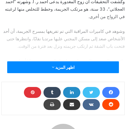
وكشفت التحقيقات أن زوج المغدورة يدعى أحمد ر. ا. وشهرته ”أحمد
العجلاتي“، 33 سنة، هو مرتكب الجريمة، وخطط للتخلص منها لرغبته
في الزواج من أخرى.
وشوهد في كاميرات المراقبة التي تم تفريغها بمسرح الجريمة، أن أحد
الأشخاص صعد إلى مسكن المجني عليها مرتديا نقابًا، وانتظرها حتى
فتحت باب الشقة ثم ارتكب جريمته ونزل بعد فترة من الوقت.
واعترف الزوج في التحقيقات بتفاصيل الجريمة، موضحًا أنه اتفق مع
اظهر المزيد
صديقه على التخلص من زوجته، وخططا أن تكون الحادثة جريمة
شرف، والادعاء أنها كانت تخونه مع آخر.
وتمكنت الشرطة من ضبط المتهم الثاني، وتحرر محضر بالواقعة،
وأمرت النيابة العامة بحبسهما 4 أيام على ذمة التحقيقات.
يستعين بصديقه في قتل زوجته للزواج بأخرى