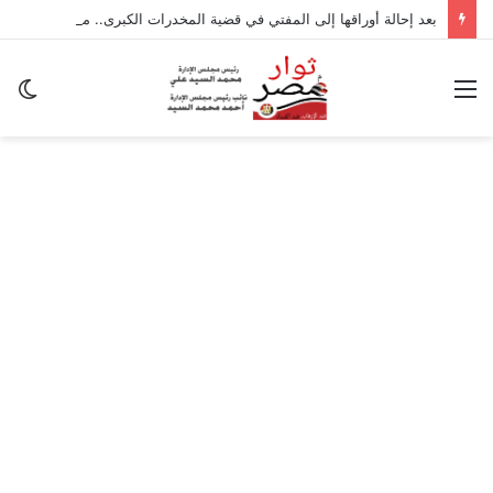
بعد إحالة أوراقها إلى المفتي في قضية المخدرات الكبرى.. من هي سارة خليفة؟
القائمة
ال
ال