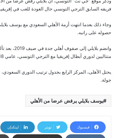
وذكر موقع “جي نت” التونسي، أن بلايلي رفض عرضا من الأ
فريقه السابق الترجي التونسي حال العودة للعب في إفريقيا
وجاء ذلك بعدما انتهت أزمة الأهلي السعودي مع يوسف بلاي
حصوله على راتبه.
متتاليين لدوري أبطال إفريقيا مع الترجي التونسي، عامي 2018 و2019 على التوالي.
جولة.
يوسف بلايلي يرفض عرضا من الأهلي
فيسبوك
تويتر
لينكدإن