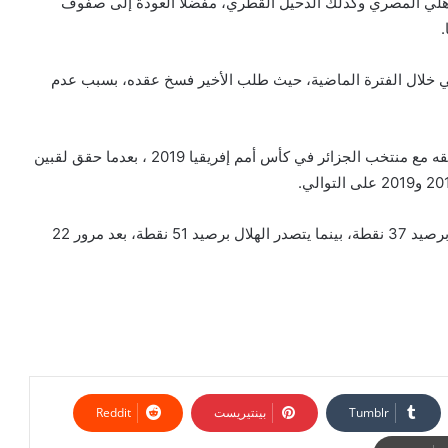
هلي المصري وكذلك الدحيل القطري، مفضلًا العودة إلى صفوف
.
لي خلال الفترة الماضية، حيث طلب الأخير فسخ عقده، بسبب عدم
وانضم بلايلي إلى صفوف أهلي جدة في صيف 2019، بعد تألقه مع منتخب الجزائر في كأس أمم إفريقيا 2019 ، بعدما حقق لقبين
يحتل الأهلى، المركز الرابع بجدول ترتيب الدوري السعودي، برصيد 37 نقطة، بينما يتصدر الهلال برصيد 51 نقطة، بعد مرور 22
بينتيريست