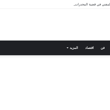
 المفتي في قضية المخدرات الكبرى.. من هي سارة خليفة؟
فن
اقتصاد
المزيد