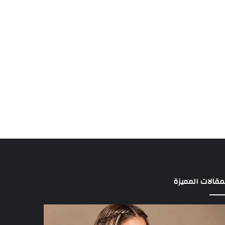
مقالات المميزة
د
3
الة
لاعبين