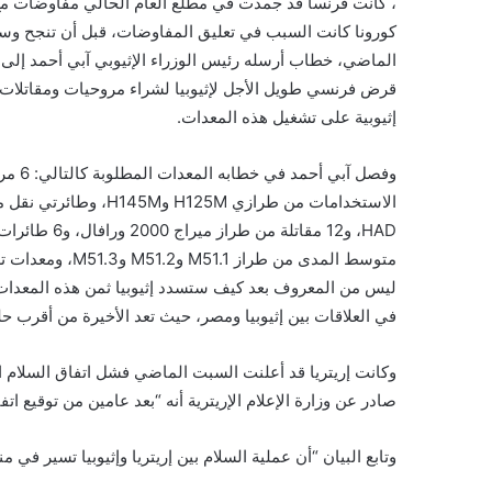
، كانت فرنسا قد جمدت في مطلع العام الحالي مفاوضات مع 
كورونا كانت السبب في تعليق المفاوضات، قبل أن تنجح وسا
الماضي، خطاب أرسله رئيس الوزراء الإثيوبي آبي أحمد إلى
قرض فرنسي طويل الأجل لإثيوبيا لشراء مروحيات ومقاتلا
إثيوبية على تشغيل هذه المعدات.
متوسط المدى من طراز M51.1 وM51.2 وM51.3، ومعدات تشويش ومنظومات حرب إلكترونية.
ليس من المعروف بعد كيف ستسدد إثيوبيا ثمن هذه المعدات، و
في العلاقات بين إثيوبيا ومصر، حيث تعد الأخيرة من أقرب حل
صادر عن وزارة الإعلام الإريترية أنه “بعد عامين من توقيع اتفا
وتابع البيان “أن عملية السلام بين إريتريا وإثيوبيا تسير 