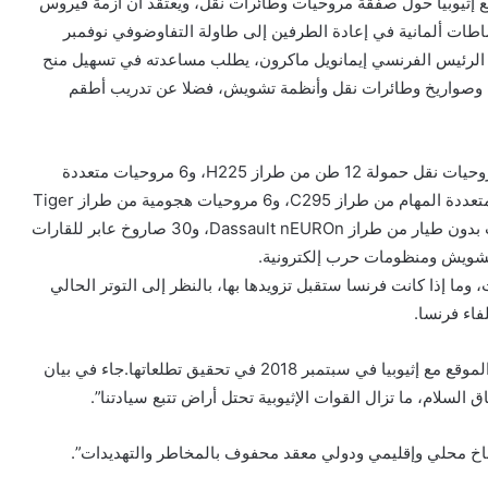
إثيوبيا حول صفقة مروحيات وطائرات نقل، ويُعتقد أن أزمة فيروس
طات ألمانية في إعادة الطرفين إلى طاولة التفاوضوفي نوفمبر
 الرئيس الفرنسي إيمانويل ماكرون، يطلب مساعدته في تسهيل منح
ت وصواريخ وطائرات نقل وأنظمة تشويش، فضلا عن تدريب أطقم
وفصل آبي أحمد في خطابه المعدات المطلوبة كالتالي: 6 مروحيات نقل حمولة 12 طن من طراز H225، و6 مروحيات متعددة
الاستخدامات من طرازي H125M وH145M، وطائرتي نقل متعددة المهام من طراز C295، و6 مروحيات هجومية من طراز Tiger
HAD، و12 مقاتلة من طراز ميراج 2000 ورافال، و6 طائرات بدون طيار من طراز Dassault nEUROn، و30 صاروخ عابر للقارات
ما إذا كانت فرنسا ستقبل تزويدها بها، بالنظر إلى التوتر الحالي
فاء فرنسا.
وكانت إريتريا قد أعلنت السبت الماضي فشل اتفاق السلام الموقع مع إثيوبيا في سبتمبر 2018 في تحقيق تطلعاتها.جاء في بيان
ق السلام، ما تزال القوات الإثيوبية تحتل أراض تتبع سيادتنا”.
في مناخ محلي وإقليمي ودولي معقد محفوف بالمخاطر والتهديدات”.