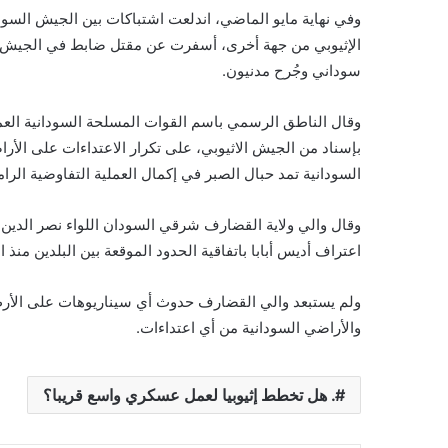
وفي نهاية مايو الماضي، اندلعت اشتباكات بين الجيش السو
الإثيوبي من جهة أخرى، أسفرت عن مقتل ضابط في الجيش ال
سوداني وجُرح مدنيون.
وقال الناطق الرسمي باسم القوات المسلحة السودانية العمي
بإسناد من الجيش الاثيوبي، على تكرار الاعتداءات على الأر
السودانية تمد حبال الصبر في إكمال العملية التفاوضية الرامي
وقال والي ولاية القضارف شرقي السودان اللواء نصر الدين ع
اعتراف أديس أبابا باتفاقية الحدود الموقعة بين البلدين منذ العام 
ولم يستبعد والي القضارف حدوث أي سيناريوهات على الأرض 
والأراضي السودانية من أي اعتداءات.
. ​هل تخطط إثيوبيا لعمل عسكري واسع قريبا؟