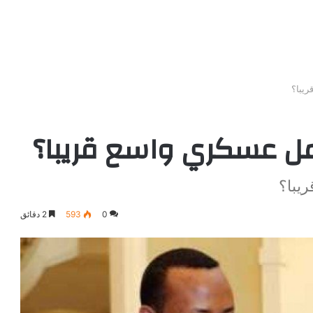
ريبا؟
عمل عسكري واسع قريبا؟
يبا؟
0
593
2 دقائق