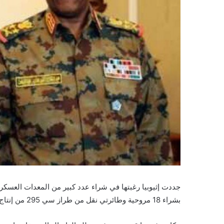
جددت إثيوبيا رغبتها في شراء عدد كبير من المعدات العسكر
بشراء 18 مروحية وطائرتي نقل من طراز سي 295 من إنتاج شركة “إيرباص”.