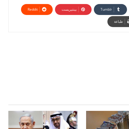
بينتيريست
طباعة