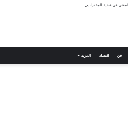
 المفتي في قضية المخدرات الكبرى.. من هي سارة خليفة؟
فن
اقتصاد
المزيد