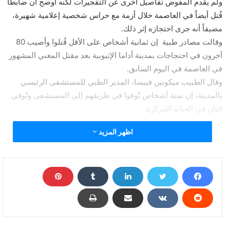
ولم يقدم المفوض تفاصيل أخرى عن التفجيرات لكنه أوضح أن ضابطاً
قُتل أيضاً في العاصمة خلال أزمة مع حراس شخصية إعلامية شهيرة،
مضيفاً أنه جرى احتجازه إثر ذلك.
وقالت مصادر طبية إن ثمانية أشخاص على الأقل قُتلوا وأصيب 80
آخرون في احتجاجات بمدينة أداما الإثيوبية بعد مقتل المغني المشهور
في العاصمة في اليوم السابق.
وقال الطبيب ميكونين فييسا، المدير الطبي للمستشفى الرئيسي
بالمدينة، إن ستة أشخاص تُوفوا في طريقهم إلى المستشفى وتُوفي
اثنان في العناية المركزة.
اظهر المزيد
3 انفجارات تهز أديس أبابا خلال احتجاجات وسقوط قتلى
وجرحى