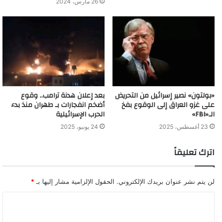
26 مارس، 2024
«بولتون» نصير إسرائيل من التحريض
بعد إعلان هدنة ترامب.. وقوع
على غزو العراق إلى الوقوع بفخ
أضخم انفجارات بـ طهران منذ بدء
الـ«FBI»
الحرب الإسرائيلية
23 أغسطس، 2025
24 يونيو، 2025
اترك تعليقاً
لن يتم نشر عنوان بريدك الإلكتروني.
الحقول الإلزامية مشار إليها بـ
*