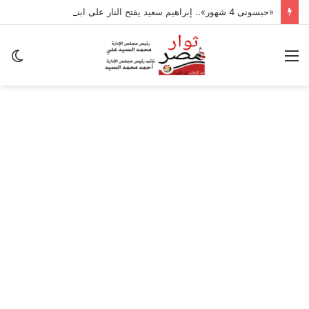
«حبسونى 4 شهور».. إبراهيم سعيد يفتح النار على ابنتيه: والله ما مسامحكم
القائمة
ال
ال