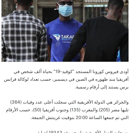
أودى فيروس كورونا المستجد “كوفيد-19” بحياة ألف شخص في
أفريقيا منذ ظهوره في الصين في ديسمبر، حسب تعداد لوكالة فرانس
برس يستند إلى أرقام رسمية.
والجزائر هي الدولة الأفريقية التي سجلت أعلى عدد وفيات (364)
تليها مصر (205) والمغرب (135) وجنوب أفريقيا (50)، حسب الأرقام
التي تم جمعها الساعة 20:00 بتوقيت غرينتش الجمعة.
وسجلت الدول الأفريقية ما مجموعه 19343 إصابة.