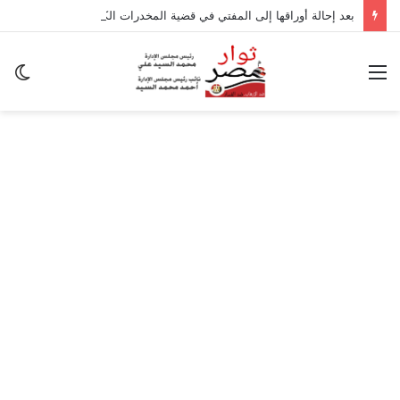
بعد إحالة أوراقها إلى المفتي في قضية المخدرات الكبرى.. من هي سارة خليفة؟
القائمة
ال
ال