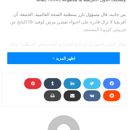
من جانبه، قال مسؤول بارز بمنظمة الصحة العالمية، الجمعة، أن
أفريقيا لا تزال قادرة على احتواء تفشي مرض كوفيد-19 الناتج عن
فيروس كورونا المستجد.
وقال المدير التنفيذي لبرنامج الطوارئ الصحية في المنظمة، مايك
رايان: “أعتقد أن الدول الأفريقية يمكنها تحقيق أكثر مما قد يتوقعه
اظهر المزيد
الناس في الخارج”.
وأضاف “لا نعتقد أن المرض تخطى القدرة على احتوائه”.
وجاءت تصريحات رايان بعد أن قالت اللجنة الاقتصادية لأفريقيا التابعة
للأمم المتحدة إن من المرجح أن يقتل الوباء ما لا يقل عن 300 ألف
أفريقي ويهدد بدفع 29 مليونا إلى دائرة الفقر المدقع.
وفي السياق، أعلن صندوق النقد الدولي والبنك الدولي عقب اجتماع
خصص للقارة الأفريقية أن إفريقيا بحاجة إلى 44 مليار دولار لمكافحة