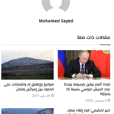
تفشي وباء كوفيد-19.
وقالت المؤسستان في بيان مشترك “سوياً، رصد الدائنون الرسميون
Mohamed Sayed
ما يصل إلى 57 مليار دولار لأفريقيا في 2020”.
مقالات ذات صلة
وأضاف البيان أنّ “دعم دائني القطاع الخاص يمكن أن يبلغ نحو 13
مليار دولار. إنّها بداية مهمة، غير أنّ القارة بحاجة إلى 114 مليار دولار
في 2020 في سياق مكافحة كوفيد-19، ما يترك فجوة في التمويل
تقدّر بـ44 مليار دولار”.
ألف "وفاة كورونا" في أفريقيا
لماذا أصدر بوتين مرسوما بزيادة
صواريخ وإطلاق نار وانفجارات على
عدد الجيش الروسي بنسبة 15
الحدود بين إسرائيل ولبنان
بالمئة؟
20 مايو، 2021
2 ديسمبر، 2023
خبير تحكيمي: قرار إلغاء هدف