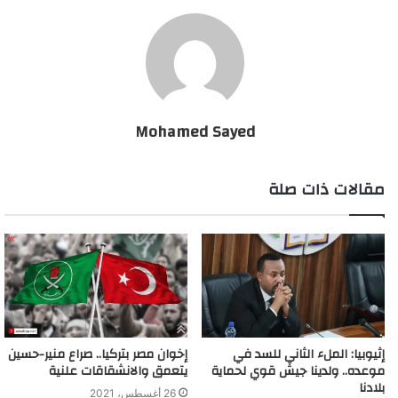
Mohamed Sayed
مقالات ذات صلة
إثيوبيا: الملء الثاني للسد في
إخوان مصر بتركيا.. صراع منير-حسين
موعده.. ولدينا جيش قوي لحماية
يتعمق والانشقاقات علنية
بلادنا
26 أغسطس، 2021