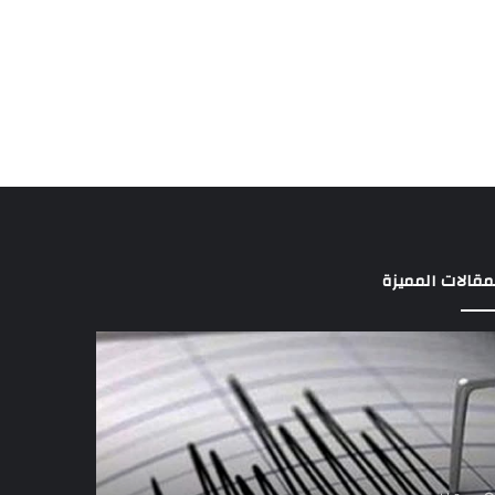
مقالات المميزة
ان
آثار
جل
الزلزال..
7
افظة
بلاغات
قاهرة
رسمية
أن
بانهيار
اعيات
مبانٍ