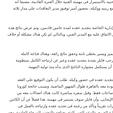
حيبه بالاستمرار فى مهمته الفنية خلال الفترة القادمة، مضيفاً أنه
رينيه ووكيله، بحضور أمير توفيق مدير التعاقدات على مدار ثلاثة
الإدارية الخاصة بتجديد عقده لمدة عامين قادمين، وتم عرض نتائج هذه
تفاق عليه مع المدير الفني، وبالتالى لم تكن هناك مشكلة أو خلاف
يز ويسير بخطى ثابتة وحقق نتائج رائعة، وهناك قناعة كاملة
رحب فايلر بشدة بتجديد عقده وعبر عن ارتياحه الكامل بمنظومة
أن يستكمل مشواره الناجح الذى بدأه منذ توليه المهمة.
ة بتجديد عقده فى حضور وكيله. طلب أن يكون التوقيع على العقد
ودة معه بالقاهرة طوال الشهور الماضية. وبسبب جائحة كورونا
منذ ساعات فقط. وقبل سفره مباشرة كانت هناك اتصالات معه من
لإيجابى، وأن فايلر سوف يستمر فى مهمته. هذا فضلاً عن أن الكابتن
قريباً وتأكد من رغبته فى تجديد عقده وارتياحه بالعمل فى
ية للفريق والدعم الفنى الذى يحتاجه والتجهيز للمرحلة القادمة. وهو