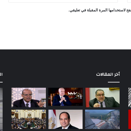
ح لاستخدامها المرة المقبلة في تعليقي.
أخر المقالات
ال
بعد
بي
إخلاء
عا
سبيله..
من
دفاع
مح
عامل
ال
المطبعة
بش
منذ 15 ساعة
في
تد
بعد إخلاء سبيله.. دفاع عامل المطبعة في