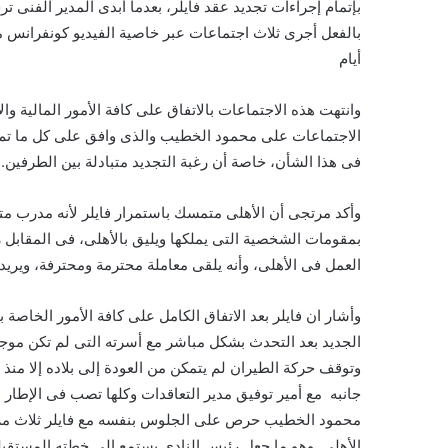
بإتمام إجراءات تجديد عقد فايلر، بعدما أبدى المدير الفنى تر
بالفعل أجرى ثلاث اجتماعات عبر خاصية الفيديو كونفرانس مع 
أيام
وانتهت هذه الاجتماعات بالاتفاق على كافة الأمور المالية و
الاجتماعات على محمود الخطيب والذى وافق على كل ما تم الا
فى هذا الشأن، خاصة أن رغبة التجديد متبادلة بين الطرفين.
وأكد مرتجى أن الأهلى متمسك باستمرار فايلر لأنه مدرب متم
بمقومات الشخصية التى يملكها ويليق بالأهلى، فى المقابل 
العمل فى الأهلى، وأنه يلقى معاملة محترمة ومحترفة، ويريد 
وأشار ان فايلر بعد الاتفاق الكامل على كافة الأمور الخاص
الجديد بعد التحدث بشكل مباشر مع أسرته التى لم تكن موج
وتوقف حركة الطيران لم يتمكن من العودة إلى بلاده إلا 
جانبه مع أمير توفيق مدير التعاقدات وكلها تصب فى الإطار ا
محمود الخطيب حرص على الجلوس بنفسه مع فايلر ثلاث مرات ت
الأهلي. وهو ما جعل رئيس النادى يستمع إلى خطته المستقبل