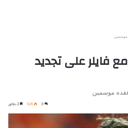
ه موسمين
مع فايلر على تجديد
 عقده موسمين
0
526
2 دقائق