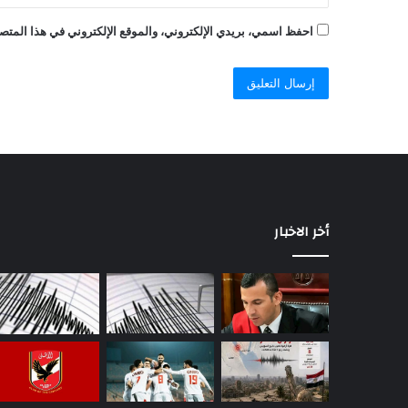
احفظ اسمي، بريدي الإلكتروني، والموقع الإلكتروني في هذا المتصف
أخر الاخبار
«مبيردش
على
التليفون»..
اختفاء
نجم
الزمالك
يثير