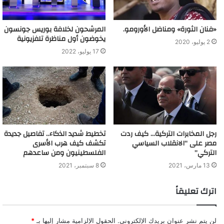
«فنان الثورة» ومناضل الأورومو.
المرشحون لخلافة بوريس جونسون
يخوضون أول مناظرة تلفزيونية
2 يوليو، 2020
17 يوليو، 2022
رجل المخابرات التركية… كيف ردت
تخطيط شديد الذكاء.. تفاصيل جديدة
مصر على “الانقلاب السياسي
تكشف كيف هرب الأسرى
التركي”
الفلسطينيون ومن ساعدهم
13 مارس، 2021
8 سبتمبر، 2021
اترك تعليقاً
لن يتم نشر عنوان بريدك الإلكتروني.
الحقول الإلزامية مشار إليها بـ
*