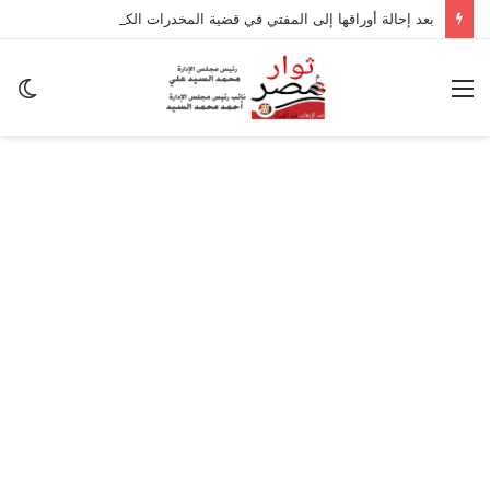
بعد إحالة أوراقها إلى المفتي في قضية المخدرات الكبرى.. من هي سارة خليفة؟
القائمة
ال
ال