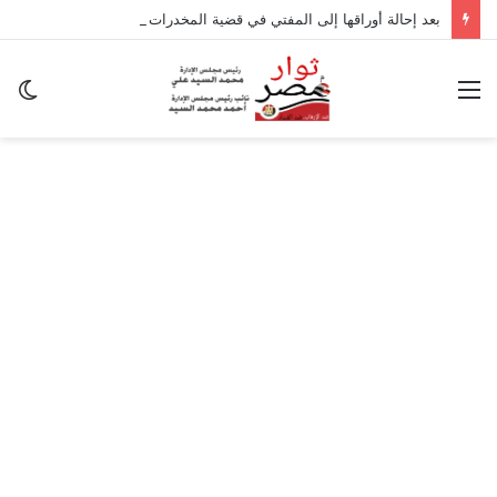
بعد إحالة أوراقها إلى المفتي في قضية المخدرات الكبرى.. من هي سارة خليفة؟
القائمة
ال
ال