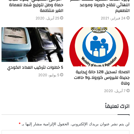
النهائي للقاح كورونا وموعد
حماة وطن لتوزيع شنط للعمالة
التطعيم
الغير منتظمة
24 فبراير، 2021
25 أبريل، 2020
5 خطوات لتركيب العداد الكودي
الصحة: تسجيل 128 حالة إيجابية
5 يوليو، 2020
جديدة لفيروس كورونا..و9 حالات
وفاة
7 أبريل، 2020
اترك تعليقاً
لن يتم نشر عنوان بريدك الإلكتروني.
الحقول الإلزامية مشار إليها بـ
*