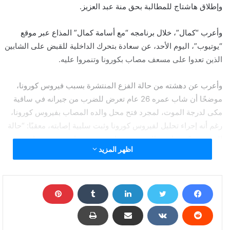
وإطلاق هاشتاج للمطالبة بحق منة عبد العزيز.
وأعرب “كمال”، خلال برنامجه “مع أسامة كمال” المذاع عبر موقع
“يوتيوب”، اليوم الأحد، عن سعادة بتحرك الداخلية للقبض على الشابين
الذين تعدوا على مسعف مصاب بكورونا وتنمروا عليه.
وأعرب عن دهشته من حالة الفزع المنتشرة بسبب فيروس كورونا،
موضحًا أن شاب عمره 26 عام تعرض للضرب من جيرانه في ساقية
مكى لدرجة الموت، لمجرد فتح محل والده المصاب بفيروس كورونا،
رغم أنه إجراء تحليل لفيروس كورونا وثبت سلبية إصابته، معقبًا: “حالة
الفزع من كورونا عند المصريين ساعة تروح وساعة تيجي، ساعة تروح
اظهر المزيد
فنضرب شاب والده مصاب بكورونا، وساعة تيجي ويرفض المواطنين
الانصراف من أمام مقلة لب بالدقي رغم إغلاق الشرطة لها، لشراء
قرطاس لب”.
تعليق صادم من أسامة كمال عن فزع المصريين من كورونا