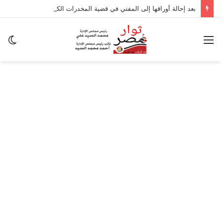
بعد إحالة أوراقها إلى المفتي في قضية المخدرات الكبرى.. من هي سارة خليفة؟
القائمة
ال
ال