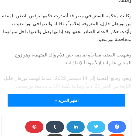
والدها.
وكانت محكمة النقض في مصر قد أصدرت حكمها برفض الطعن المقدم
من نورهان خليل، المعروفة إعلامياً بـ«قاتلة والدتها في بورسعيد»،
وأيّدت حكم الإعدام الصادر بحقها بعد إدانتها بقتل والدتها داخل منزلهما
بمحافظة بورسعيد.
وشهدت القضية مفاجأة صادمة حين قدّم والد المتهمة، وهو زوج
المجني عليها، تنازلاً موثقاً لإنقاذ ابنته.
وتعود وقائع القضية إلى 14 ديسمبر 2022، عندما اتهمت نورهان خليل،
البالغة من العمر 20 عاماً وطالبة بكلية الآداب بجامعة بورسعيد،
بالتواطؤ مع طفل لم يتجاوز 15 عاماً، وصف إعلامياً بـ«الطفل
اظهر المزيد
العشيق»، في قتل والدتها داليا الحوشي (42 عاماً).
وكانت محكمة جنايات بورسعيد قد قضت في 18 فبراير 2023 بإعدام
نورهان خليل شنقاً، فيما قضت محكمة جنايات الأحداث بإيداع الطفل
المتهم إحدى مؤسسات رعاية الأحداث.