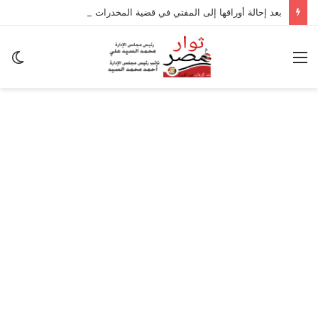
بعد إحالة أوراقها إلى المفتي في قضية المخدرات الكبرى.. من هي سارة خليفة؟
القائمة
ال
ال