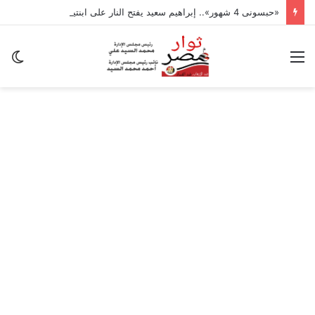
«حبسونى 4 شهور».. إبراهيم سعيد يفتح النار على ابنتيه: والله ما مسامحكم
القائمة
ال
ال