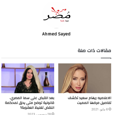
حبس فتاة التيك توك "منار سامي" 3 سنوات
Ahmed Sayed
مقالات ذات صلة
الاعلاميه ريهام سعيد تكشف
بعد القبض على سما المصري،
تفاصيل مرضها المميت
قانونية توضح متى يحق لمحكمة
النقض تغليظ العقوبة؟
6 مايو، 2021
28 ديسمبر، 2023