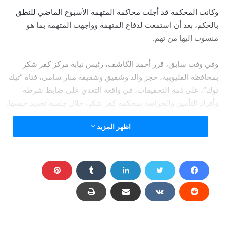
وكانت المحكمة قد أجلت محاكمة المتهمة الأسبوع الماضي للنطق
بالحكم، بعد أن استمعت لدفاع المتهمة وواجهت المتهمة بما هو
منسوب إليها من تهم.
وفي وقت سابق، قرر أحمد الكاشف، رئيس نيابة مركز كفر شكر
بمحافظة القليوبية، حجز والد وشقيق وشقيقة منار سامى، فتاة “تيك
توك”، على ذمة التحقيقات، في واقعة التعدي على ضابط شرطة
وأفراد التأمين والحراسة بمحكمة كفر شكر، خلال جلسة تجديد حبسها.
اظهر المزيد
وكان قاضي المعارضات بمحكمة كفر شكر، قد قرر تجديد حبس منار
سامي “فتاة تيك توك”، للمرة الثانية، بعد اتهامها بالإعلان عن نفسها
عبر مواقع التواصل الاجتماعي من خلال نشر فيديوهات خادشة للحياء،
بقصد ممارسة الدعارة والتحريض على الفسق والفجور، وضبطها
صحبة مسجل سلاح، بحوزتهما سلاح أبيض ومخدرات، في منطقة كفر
سعد دائرة مركز بنها.