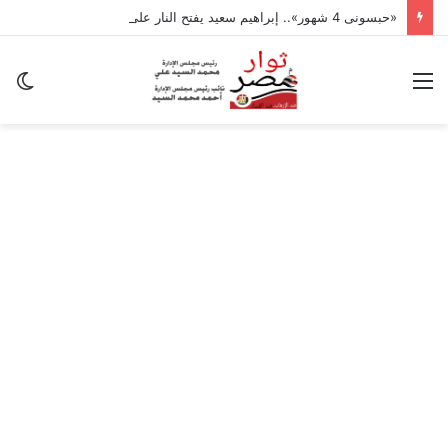
«حبسونى 4 شهور».. إبراهيم سعيد يفتح النار على ابنتيه: والله ما مسامحكم
القائمة
ال
ال