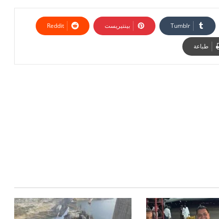
بينتيريست
طباعة