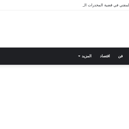
 المفتي في قضية المخدرات الكبرى.. من هي سارة خليفة؟
فن
اقتصاد
المزيد