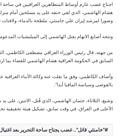
اجتاح غضب عارم أوساط المتظاهرين العراقيين في ساحة الت
هشام الهاشمي، الذي لقي حتفه على يد مسلحين أمام منزله 
وصورا لمرشد إيران علي خامنئي، ملطخة بالدماء، ولافتات ت
وتتجه أصابع الاتهام بقتل الهاشمي إلى الميليشيات المدعومة
من جهته، قال رئيس الوزراء العراقي مصطفى الكاظمي، الثلاث
السابق في الحكومة العراقية هشام الهاشمي للقضاء بما ارتك
وأضاف الكاظمي، وفق ما نقلت عنه وكالة الأنباء العراقية عل
بالفوضى وسياسة المافيا أبدا”.
وشيع، الثلاثاء، جثمان الهاشمي، الذي قُتل، الاثنين، على ي
الأعلى في العراق، في وقت سابق، تشكيل هيئة تحقيقية تختص
"خامنئي قاتل".. غضب يجتاح ساحة التحرير بعد اغتيا