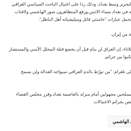
حرير وسط بغداد، وذلك ردا على اغتيال الباحث السياسي العراقي
في بغداد مساء الاثنبن.ورفع المتظاهرون صور الهاشمي ولافتات
حمل عبارات “خامنئي قاتل وميليشياته أهل الباطل”.
 من إيران.
اء، إن العراق لن ينام قبل أن يخضع قتلة المحلل الأمني والمستشار
بوا من جرائم.
ى تلغرام: “من تورّط بالدم العراقي سيواجه العدالة ولن نسمح
د مسلحين مجهولين أمام منزله بالعاصمة بغداد.وقرر مجلس القضاء
 بجرائم الاغتيالات
ل الهاشمي