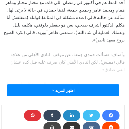
أحد المطاعم في أكتوبر في رمضان اللي فات مع مختار مختار وماهر
همام ومحمد عامر وحمدي جمعة، لقينا حمدي، في حالة لا يرثى لها،
سألته عن حالته قالي (عنده مشكلة في المثانة)،قولتله (متقلقش أنا
هكلم الدكتور أشرف صبحي، بس هو بيفطر دلوقتي، هكلمه بليل
ونعملك العملية أن شاءالله )، سمعني طاهر أبوزيد، قالي (بكرة الصبح
بروح معهد ناصر)».
وأضاف: «سألت حمدي جمعة، عن موقف النادي الأهلي من علاجه
قالي (مفيش)، لكن النادي الأهلي كان صرف عليه قبل كده عشان
ابقى صادق»
ووجه مصطفى يونس، رسالة نارية لمسؤول الأهلي، قائلا: «اعتبره يا
اظهر المزيد
أخي لعيب من اللي بيجوا ويمشوا، زي اللي جه أبو50 مليون جنيه
وملعبش، ادفعوا للعيبة اللي مش لاقية تاكل ومش عارفة تتعالج، انت
مشاءالله 100 واحد بيعالجك وانت مش محتاج أصلًا، ربنا يزيدك عشان
ربنا هيحاسبك على ده مش انت لواحدك، ولكن ربنا يعفو عنك وربنا
يشفيك، وحسبي الله ونعم الوكيل».