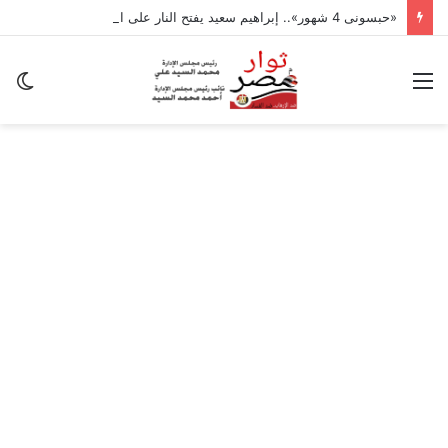
«حبسونى 4 شهور».. إبراهيم سعيد يفتح النار على ابنتيه: والله ما مسامحكم
القائمة
ال
ال