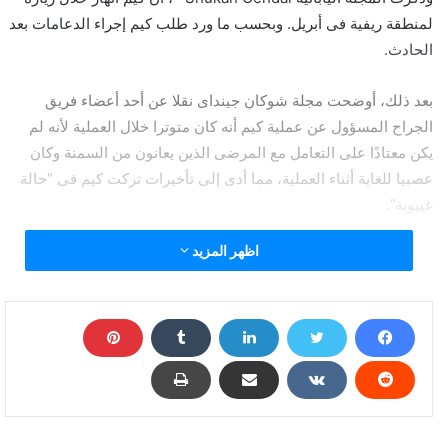
لمنطقة ريفية فى أبريل. وبحسب ما ورد طلب كيم إجراء الدعامات بعد
الحادث.
بعد ذلك، أوضحت مجلة شوكان جينداى نقلا عن أحد أعضاء فريق
الجراح المسؤول عن عملية كيم أنه كان متوترا خلال العملية لأنه لم
يكن معتادًا على التعامل مع المرضى الذين يعانون من السمنة وكان
عصبيا للغاية أثناء العملية، مما أدى إلى تأخيرات تركت كيم فى “حالة
غيبوبة”.
اظهر المزيد
وفى خلال ذلك، ذكرت وكالة رويترز يوم الجمعة، أن الصين أرسلت
فريقا ضم خبراء طبيين إلى كوريا الشمالية فى أعقاب تقارير متضاربة
بشأن صحة كيم جونج اون.
ووفقا للتقرير أفاد مسؤولون فى حكومة كوريا الجنوبية فى البداية يوم
الثلاثاء، أن كيم كان يتعامل مع شؤون الدولة كالمعتاد، وأن الحكومة لم
تظهر “أى نشاط غير عادي” بعد شائعات عن صحة كيم السيئة. وقالت
وكالة يونهاب الكورية الجنوبية للانباء ردا على التقارير “هذا ليس