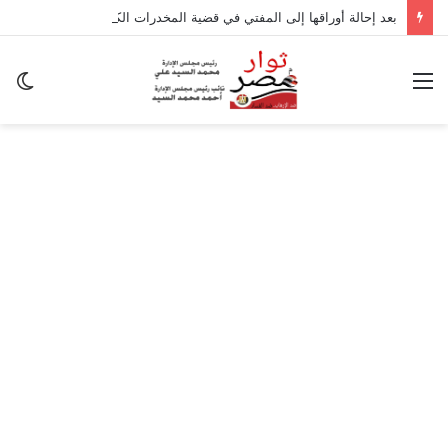
بعد إحالة أوراقها إلى المفتي في قضية المخدرات الكبرى.. من هي سارة خليفة؟
القائمة
ال
ال