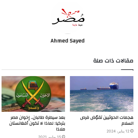
صحيحا” وليس هناك “اتجاه محدد”.
ويوم الأربعاء، قال نائب رئيس هيئة الأركان المشتركة الجنرال جون
هيتين، إنه “ليس لديه أى سبب لعدم الافتراض” أن كيم جونغ أون لا
يزال يسيطر على البلاد، وأكد مسؤولو البيت الأبيض لشبكة فوكس نيوز
Ahmed Sayed
أنهم يراقبون الوضع، لكنهم لم يؤكدوا أى شيء آخر.
مقالات ذات صلة
زعيم كوريا الشمالية فى غيبوبة وفريق صينى يتولى علاجه
هجمات الحوثيين تقوّض فرص
بعد سيطرة طالبان.. إخوان مصر
السلام
بتركيا: لماذا لا تكون أفغانستان
ملاذا
12 يناير، 2024
15 يوليو، 2021