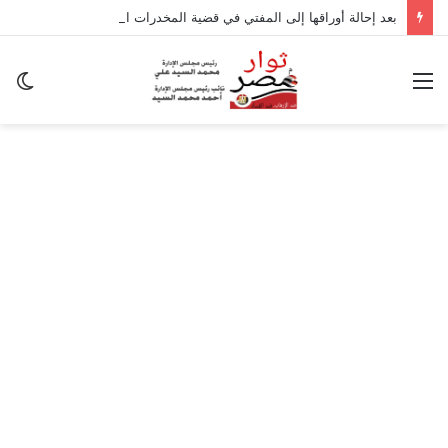
بعد إحالة أوراقها إلى المفتي في قضية المخدرات الكبرى.. من هي سارة خليفة؟
القائمة
ال
ال