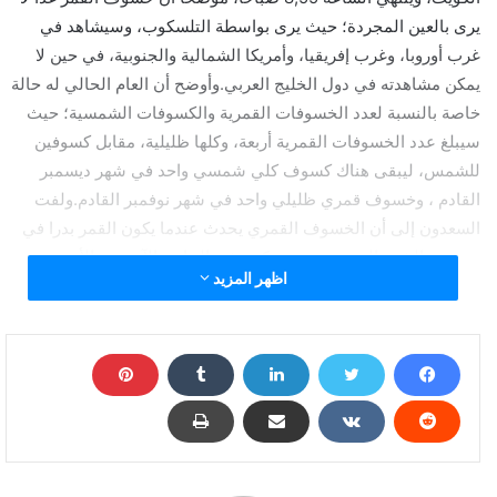
يرى بالعين المجردة؛ حيث يرى بواسطة التلسكوب، وسيشاهد في
غرب أوروبا، وغرب إفريقيا، وأمريكا الشمالية والجنوبية، في حين لا
يمكن مشاهدته في دول الخليج العربي.وأوضح أن العام الحالي له حالة
خاصة بالنسبة لعدد الخسوفات القمرية والكسوفات الشمسية؛ حيث
سيبلغ عدد الخسوفات القمرية أربعة، وكلها ظليلية، مقابل كسوفين
للشمس، ليبقى هناك كسوف كلي شمسي واحد في شهر ديسمبر
القادم ، وخسوف قمري ظليلي واحد في شهر نوفمبر القادم.ولفت
السعدون إلى أن الخسوف القمري يحدث عندما يكون القمر بدرا في
منتصف الشهر القمري، بحيث يكون في الجانب الآخر من الأرض،
اظهر المزيد
ويدخل في مخروط ظلها
سكان الأرض على موعد مع هذه الظاهرة الفلكية غدا