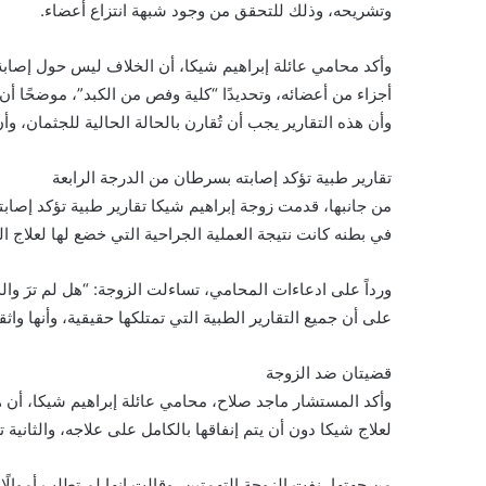
وتشريحه، وذلك للتحقق من وجود شبهة انتزاع أعضاء.
​وأكد محامي عائلة إبراهيم شيكا، أن الخلاف ليس حول إصا
أجزاء من أعضائه، وتحديدًا “كلية وفص من الكبد”، موضحًا 
وأن هذه التقارير يجب أن تُقارن بالحالة الحالية للجثمان، 
تقارير طبية تؤكد إصابته بسرطان من الدرجة الرابعة
​من جانبها، قدمت زوجة إبراهيم شيكا تقارير طبية تؤكد إصاب
في بطنه كانت نتيجة العملية الجراحية التي خضع لها لعلاج ال
​ورداً على ادعاءات المحامي، تساءلت الزوجة: “هل لم ترَ وا
على أن جميع التقارير الطبية التي تمتلكها حقيقية، وأنها وا
قضيتان ضد الزوجة
وأكد المستشار ماجد صلاح، محامي عائلة إبراهيم شيكا، أن ه
لعلاج شيكا دون أن يتم إنفاقها بالكامل على علاجه، والثانية ت
​من جهتها، نفت الزوجة التهمتين، وقالت إنها لم تطلب أموال