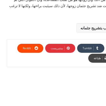
ضد تشريح جثمان زوجها، لأن ذلك سيثبت براءتها، ولكنها لا ترغب
ب بتشريح جثمانه
بينتيريست
طباعة