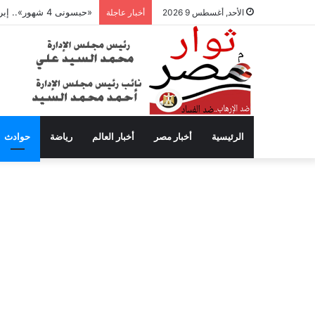
«حبسونى 4 شهور».. إبراهيم سعيد يفتح النار على ابنتيه: والله ما مسامحكم
الأحد, أغسطس 9 2026
أخبار عاجلة
الرئيسية
أخبار مصر
أخبار العالم
رياضة
حوادث