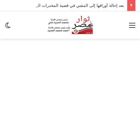
بعد إحالة أوراقها إلى المفتي في قضية المخدرات الكبرى.. من هي سارة خليفة؟
القائمة
ال
ال