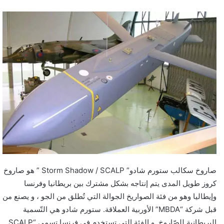
صاروخ سكالب ستورم شادو” Storm Shadow / SCALP ” هو صاروخ
كروز طويل المدى يتم إنتاجه بشكل مشترك بين بريطانيا وفرنسا
وإيطاليا وهو من فئة الصواريخ الجوالة التي تُطلق من الجو ، و يصنع من
قبل شركة “MBDA” الأوربية العملاقة. ستورم شادو هي التّسمية
البريطانية للصّاروخ. و الفئة التي تستخدم في فرنسا تسمى “SCALP