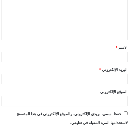
المستهدفة. عندما يقترب الصاروخ من الهدف ، يتسلّق عالياً ثم ينقض
عليه. ويهدف التسلق عالياً إلى لتحديد الهدف والاختراق. أثناء
الانقضاض ، يتخلص الصاروخ من مخروط الأنف للسماح لكاميرا حرارية
عالية الدقة (توجيه بالأشعة تحت الحمراء) لمراقبة المنطقة
المستهدفة. يحاول الصاروخ بعد ذلك تحديد موقع هدفه بناءً على
معلومات الاستهداف (DSMAC). إذا لم يستطع ذلك ، وكان هناك خطر
الاسم
*
كبير لحدوث أضرار جانبية ، فسوف يحلق إلى نقطة تحطم أخرى بدلاً
من المخاطرة بعدم الدقة.
البريد الإلكتروني
*
تم تجهيز الصاروخ برأس حربية متفجرة ذات ذخيرة متفجرة
(BROACH) برأس حربي / مخترق ، المرحلة الأولى من الرأس الحربي
تمهد الطريق للمرحلة الثانية عن طريق قطع سطح الهدف. ثم تخترق
الموقع الإلكتروني
المرحلة الثانية الأكبر (الرئيسية) للرأس الحربي الهدف وتنفجر.
نظام دفع في الصاروخ
احفظ اسمي، بريدي الإلكتروني، والموقع الإلكتروني في هذا المتصفح
لاستخدامها المرة المقبلة في تعليقي.
تم تجهيز صاروخ Storm Shadow”” بنظام “Turbomeca