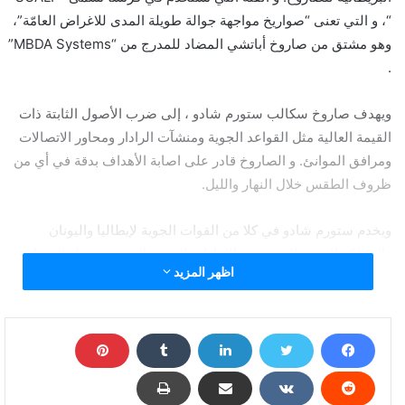
“، و التي تعنى “صواريخ مواجهة جوالة طويلة المدى للاغراض العامّة”،
وهو مشتق من صاروخ أباتشي المضاد للمدرج من “MBDA Systems”
.
ويهدف صاروخ سكالب ستورم شادو ، إلى ضرب الأصول الثابتة ذات
القيمة العالية مثل القواعد الجوية ومنشآت الرادار ومحاور الاتصالات
ومرافق الموانئ. و الصاروخ قادر على اصابة الأهداف بدقة في أي من
ظروف الطقس خلال النهار والليل.
ويخدم ستورم شادو في كلا من القوات الجوية لإيطاليا واليونان
والمملكة العربية السعودية والإمارات العربية المتحدة. يشار إليه باسم
اظهر المزيد
بلاك شاهين ” black shaheen ” في خدمة القوات الجوية الإماراتية.
تم دمج “Storm Shadow” مع يوروفايتر تايفون كجزء من تطوير
المقاتلة الذي سمي بـ الترانش 2 أو المرحلة الثانية (P2E) في عام
2015 ، ولكن لن يتم تركيبه في” F-35 Lightning II” . يتميز الرأس
الحربي” BROACH” بشحنة اختراق أولية لتطهير التربة أو اختراق