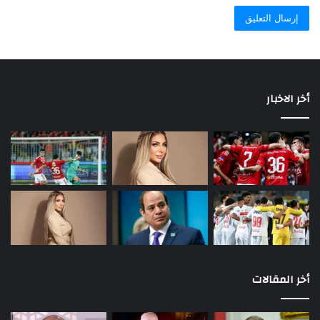
Microturbo TRI 60-30” للدفع التوربيني ، والذي يمكن أن ينتج
أخر الاخبار
5.4kN من الدفع.
صاروخ يخترق التحصينات الشديدة ويدمر السدود ... وتمتلكه
دول عربية
أخر المقالات