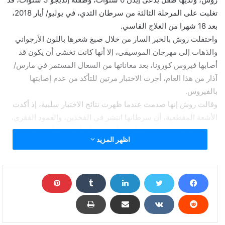
تغلبت على المرحلة الثالثة من سرطان الثدي، في يوليو/ أيار 2018،
بعد 18 شهرا من العلاج القاسي.
واحتفلت روش بالخبر السار من خلال صبغ شعرها باللون الأرجواني
والذهاب إلى مهرجان الموسيقى، إلا أنها كانت تخشى أن يكون قد
أصابها فيروس كورونا، بعد معاناتها من السعال المستمر في مارس/
آذار من هذا العام، أجرت الاختبار مرتين للتأكد من عدم إصابتها
بالفيروس.
وقالت روش إنها صدمت عندما ظهرت نتائج الاختبار سلبية، إذ أكدت
الأشعة المقطعية، أن سرطانها انتشر في الفخذين، والعمود الفقري،
والكبد، والرئتين.وتابعت “الأطباء أخبروني أن أمامي 8 أشهر للعيش
اظهر المزيد
فقط، رد الأطباء كان مؤلما للقلب، لم أستطع التقاط أنفاسي، لكنني
لم أبكي، لا أريد أن أتطرق ما لا أستطيع تغييره”.
وأضافت روش “على الرغم من أنني أشعر بتوعك الجسد كل يوم، إلا أنه
كلما ركزت على الحصول على نظرة إيجابية، كلما كنت أكثر قوة في
نفسي وهذا في حد ذاته يجعلني أشعر بصحة أفضل، لكن للأسف لن
أعيش طويلا ولم أخبر الأطفال بعد، سأخبرهم في الوقت المناسب”.
من جانبهم يأمل الأطباء أن يطيل العلاج الموجه حياة روش لمدة خمس