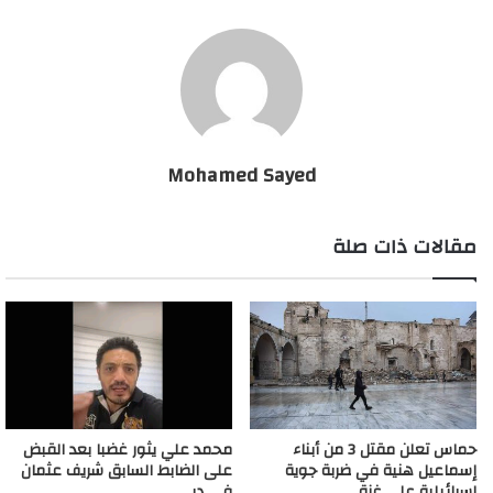
سنوات أخرى على الأقل.
صدمة لسيدة أجرت اختبار كورونا مرتين
Mohamed Sayed
مقالات ذات صلة
محمد علي يثور غضبا بعد القبض
حماس تعلن مقتل 3 من أبناء
على الضابط السابق شريف عثمان
إسماعيل هنية في ضربة جوية
في دبي
إسرائيلية على غزة