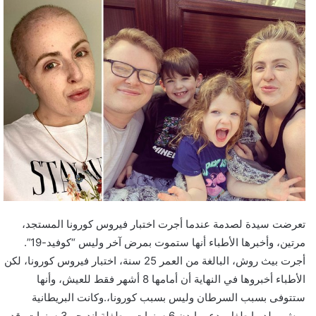
تعرضت سيدة لصدمة عندما أجرت اختبار فيروس كورونا المستجد،
مرتين، وأخبرها الأطباء أنها ستموت بمرض آخر وليس “كوفيد-19”.
أجرت بيث روش، البالغة من العمر 25 سنة، اختبار فيروس كورونا، لكن
الأطباء أخبروها في النهاية أن أمامها 8 أشهر فقط للعيش، وأنها
ستتوفى بسبب السرطان وليس بسبب كورونا،.وكانت البريطانية
روش، ولديها طفل يدعى إيدن 6 سنوات، وطفلة إنديجو 3 سنوات، قد