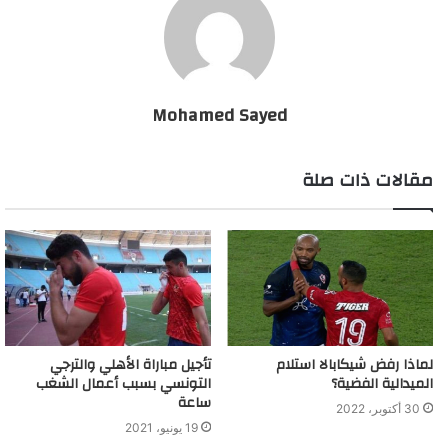
وخاض منتخب الأرجنتين مباراته في دور الـ32 من كأس العالم ضد
الرأس الأخضر، حيث فاز راقصو التانجو بثلاثة أهداف مقابل هدفين.
Mohamed Sayed
وتحصلت الأرجنتين بذلك على بطاقة التأهل إلى دور الـ16، حيث ضربت
موعدًا مع مصر في مباراة قوية مساء يوم الثلاثاء المقبل.
مقالات ذات صلة
ضربة موجعة لمنتخب الأرجنتين قبل لقاء مصر
لماذا رفض شيكابالا استلام
تأجيل مباراة الأهلي والترجي
الميدالية الفضية؟
التونسي بسبب أعمال الشغب
ساعة
30 أكتوبر، 2022
19 يونيو، 2021