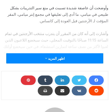
وأوضحت أن عاصفة شديدة تسببت في منع سير التدريبات بشكل
طبيعي في ميامي، ما أدى إلى تعليقها في مجمع إنتر ميامي، المقر
المؤقت لـ الأرجنتين قبل العودة إلى كانساس.
وأشارت إلى أنه كان من المقرر أن يتدرب منتخب الأرجنتين في تمام
الساعة 11:15 صباحًا بالتوقيت المحلي، حيث سيخضع اللاعبون الذين
لعبوا لأكثر من نصف ساعة لتمارين استشفاء، في حين سيخضع أولئك
الذين لعبوا بشكل خفيف أو لم يشاركوا على الإطلاق لتمارين أكثر كثافة
اظهر المزيد
في الملعب.
كما كان الجهاز الفني ينوي التركيز على اللاعبين الثلاثة الذين عانوا من
مشاكل بدنية في نهاية مباراة الرأس الأخضر، وهم فاكوندو ميدينا، إنزو
فرنانديز ونيكولاس جونزاليس.
وأكدت أنه قد تقرر إلغاء التدريبات بسبب البروتوكول المطبق في
الولايات المتحدة الأمريكية، وقرر الجهاز الفني منح لاعبيه يوم راحة
على أن يتم الاجتماع من جديد يوم الأحد.