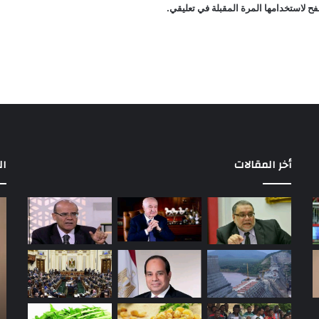
ح لاستخدامها المرة المقبلة في تعليقي.
أخر المقالات
ال
مباريات
بع
الأهلي
إح
في
أو
الدوري
إل
المصري
ال
بالدور
في
الأول
قض
منذ يومين
ال