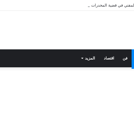
 المفتي في قضية المخدرات الكبرى.. من هي سارة خليفة؟
فن
اقتصاد
المزيد