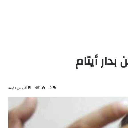
بدار أيتام
0
451
أقل من دقيقة