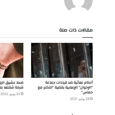
مقالات ذات صلة
أحكام نهائية ضد قيادات جماعة
ضبط عشيق الزوج
“الإخوان” الإرهابية بقضية “التخابر مع
شرفة شقتها ب
حماس”
24 يونيو، 2022
28 يوليو، 2021