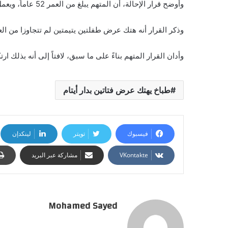
وأوضح قرار الإحالة، أن المتهم يبلغ من العمر 52 عاماً، ويعمل طاهياً بجمعية مبرة المرأة الجديدة في القاهرة.
وذكر القرار أنه هتك عرض طفلتين يتيمتين لم تتجاوزا من العمر 18 عاماً أثناء أداء عمله في ا
وأدان القرار المتهم بناءً على ما سبق، لافتاً إلى أنه بذلك ار
طباخ يهتك عرض فتاتين بدار أيتام
فيسبوك
تويتر
لينكدإن
مشاركة عبر البريد
Mohamed Sayed