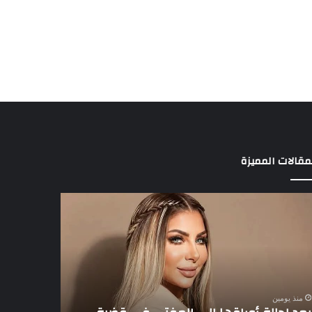
مقالات المميزة
د
3
الة
لاعبين
راقها
يخطفون
ى
أنظار
مفتي
عموتة
في
ية
الأهلي
منذ يومين
مخدرات