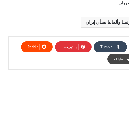
هران.
سا وألمانيا بشأن إيران
بينتيريست
طباعة