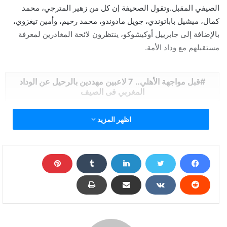
الصيفي المقبل.وتقول الصحيفة إن كل من زهير المترجي، محمد
كمال، ميشيل باباتوندي، جويل مادوندو، محمد رحيم، وأمين تيغزوي،
بالإضافة إلى جابرييل أوكيشوكو، ينتظرون لائحة المغادرين لمعرفة
مستقبلهم مع وداد الأمة.
قبل مواجهة الأهلي.. 7 لاعبين مهددين بالرحيل عن الوداد
المغربي فى الصيف
اظهر المزيد