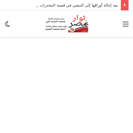
بعد إحالة أوراقها إلى المفتي في قضية المخدرات الكبرى.. من هي سارة خليفة؟
القائمة
ال
ال