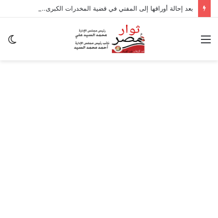
بعد إحالة أوراقها إلى المفتي في قضية المخدرات الكبرى.. من هي سارة خليفة؟
القائمة
ال
ال