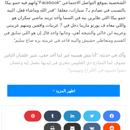
الشخصية بموقع التواصل الاجتماعي “Facebook”واتهم فيه حمو بيكا
بالتسبب في تصادم بـ7 سيارات، معلقا: “قدر الله وماشاء فعل، البيه
حمو بيكا اللي طايرين بيه في السما وأخد تريند ماشي سكران هو
واللي معاه ف پورتو مارينا دخل في 7 عربيات واقفين ومنهم عربيتي
وعربية ابن خالي والنتيجه أهي، وجابوا واحد قال إن هو اللي سايق في
القسم ومتعاطي حشيش والبيه قاعد في عربيته بره صاغ سليم”.
وأكد في حديثه: “أنا مش هسيبه غير لما آخد حقي، شير علشان الناس
تشوف لما النماذج دي الفلوس بتجري في إيديها بتعمل إيه وعشان
تبقوا تجيبوه في الأفراح وتهيصوا”.
يذكر ان اخر اعمال المطرب حمو بيكا أغنية “إيه الحكاية” التي طرحت
اظهر المزيد
رسميا على القناة الرسمية للشركة المنتجة عبر موقع التواصل
الاجتماعي “يوتيوب”.
“كان سكران ومش هيسبه غير لما أخد حقي”..أحد ضحايا
حادث حمو بيكا يهدده