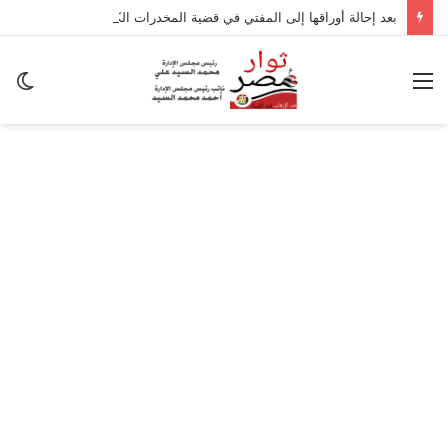
بعد إحالة أوراقها إلى المفتي في قضية المخدرات الكبرى.. من هي سارة خليفة؟
القائمة
ال
ال