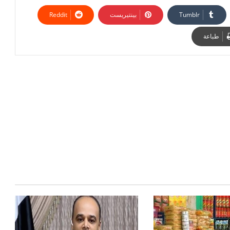
بينتيريست
طباعة