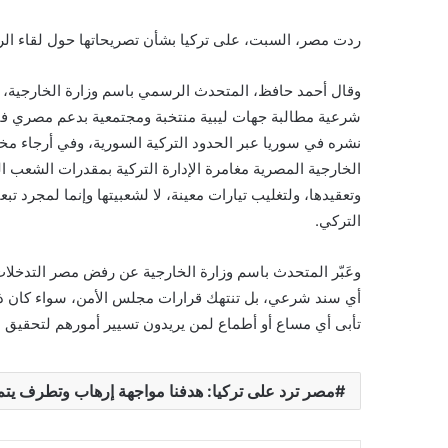
ردت مصر، السبت، على تركيا بشأن تصريحاتها حول لقاء الرئ
وقال أحمد حافظ، المتحدث الرسمي باسم وزارة الخارجية، 
شرعية مطالبة جهات ليبية منتخبة ومجتمعية بدعم مصري في 
نشره في سوريا عبر الحدود التركية السورية، وفي أرجاء م
الخارجية المصرية مغامرة الإدارة التركية بمقدرات الشعب ال
وتعقيدها، ولتغليب تيارات معينة، لا لشعبيتها وإنما لمجرد ت
التركي.
وعَبّر المتحدث باسم وزارة الخارجية عن رفض مصر التدخلات 
أي سند شرعي، بل تنتهك قرارات مجلس الأمن، سواء كان ذلك 
تأبى أي مساع أو أطماع لمن يريدون تسيير أمورهم لتحقيق مص
مصر ترد على تركيا: هدفنا مواجهة إرهاب وتطرف يتم ج