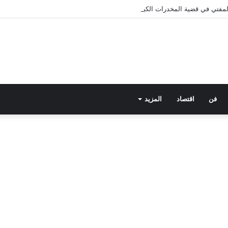
 المفتي في قضية المخدرات الكبرى.. من هي سارة خليفة؟
فن
اقتصاد
المزيد