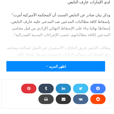
لدى الإمارات عارف النايض.
وذكر بيان صادر عن النايض السبت أن المحكمة الأميركية أمرت”
بإسقاط كافة مطالبات المدعين ضد المدعى عليه عارف النايض،
إسقاطا نهائيا بناء على الإسقاط النهائي الإرادي من قبل محامي
المدعين لكافة مطالباتهم، حسب الإجراءات المدنية الفيدرالية”.
وطالب النايض فريق الدفاع بـ”الاستمرار في العمل لصالحه ومتابعة
رفع القضايا في محاكم الولايات المتحدة وغيرها، واتخاذ كافة
الإجراءات القانونية، ضد كل محاولات الافتراء والتشويه المستمرة
اظهر المزيد
والتي يقوم بها لوبي جماعة الإخوان المسلمين في الولايات المتحدة،
بجمعياتهم، ومجنديهم، ومن خلال قنواتهم ومنصاتهم وجيوشهم
الالكترونية وذبابهم الالكتروني في (تركيا) وكافة مراكز تنظيمهم
الدولي”.
وكان عصام عميش المحسوب على التنظيم الدولي للإخوان المسلمين
أقر بصلته بالقضايا المرفوعة في الولايات المتحدة تحت ستار عائلات
ليبية، ضد أربعة شخصيات ليبية هي القائد العام للجيش الوطني