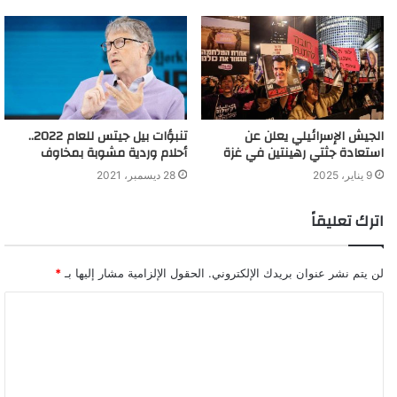
معركة طرابلس عندما كان الجيش يسيطر على الأجواء الليبية الحديث
عن استهداف الطيران للمدنيين، وهو الأمر الذي نفاه الجيش مرارا.
الجيش الإسرائيلي يعلن عن
تنبؤات بيل جيتس للعام 2022..
هزيمة قانونية لإخوان ليبيا ضد عارف النايض
استعادة جثتي رهينتين في غزة
أحلام وردية مشوبة بمخاوف
9 يناير، 2025
28 ديسمبر، 2021
اترك تعليقاً
لن يتم نشر عنوان بريدك الإلكتروني.
الحقول الإلزامية مشار إليها بـ
*